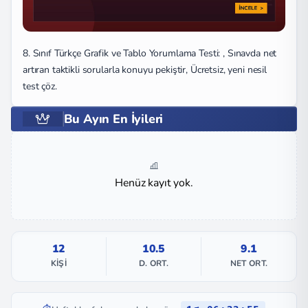
8. Sınıf Türkçe Grafik ve Tablo Yorumlama Testi: , Sınavda net
artıran taktikli sorularla konuyu pekiştir, Ücretsiz, yeni nesil
test çöz.
Bu Ayın En İyileri
Henüz kayıt yok.
12
10.5
9.1
KIŞI
D. ORT.
NET ORT.