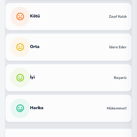
Kötü
Zayıf Kaldı
Orta
İdare Eder
İyi
Başarılı
Harika
Mükemmel!