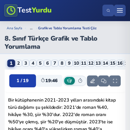
Test
Yurdu
...
Ana Sayfa
›
›
Grafik ve Tablo Yorumlama Testi Çöz
8. Sınıf Türkçe Grafik ve Tablo
Yorumlama
8. Sınıf Türkçe Grafik ve Tablo Yorumlama Online Tes
1
2
3
4
5
6
7
8
9
10
11
12
13
14
15
16
1
1 / 19
19:45
Bir kütüphanenin 2021-2023 yılları arasındaki kitap
türü dağılımı şu şekildedir: 2021'de roman %40,
hikâye %30, şiir %30'dur. 2022'de roman oranı
%50'ye çıkmış, şiir %20'ye düşmüştür. 2023'te ise
hikâye oranı %40'a yükselirken roman %40'a