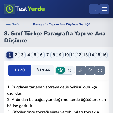
Test
Yurdu
...
Ana Sayfa
›
›
Paragrafta Yapı ve Ana Düşünce Testi Çöz
8. Sınıf Türkçe Paragrafta Yapı ve Ana
Düşünce
8. Sınıf Türkçe Paragrafta Yapı ve Ana Düşünce Onlin
1
2
3
4
5
6
7
8
9
10
11
12
13
14
15
16
1
1 / 20
19:45
1. Buğdayın tarladan sofraya geliş öyküsü oldukça
uzundur.
2. Ardından bu buğdaylar değirmenlerde öğütülerek un
hâline getirilir.
3. Çiftçiler önce toprağı sürer ve tohumları toprakla