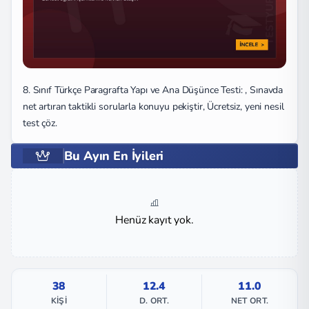
8. Sınıf Türkçe Paragrafta Yapı ve Ana Düşünce Testi: , Sınavda
net artıran taktikli sorularla konuyu pekiştir, Ücretsiz, yeni nesil
test çöz.
Bu Ayın En İyileri
Henüz kayıt yok.
38
12.4
11.0
KIŞI
D. ORT.
NET ORT.