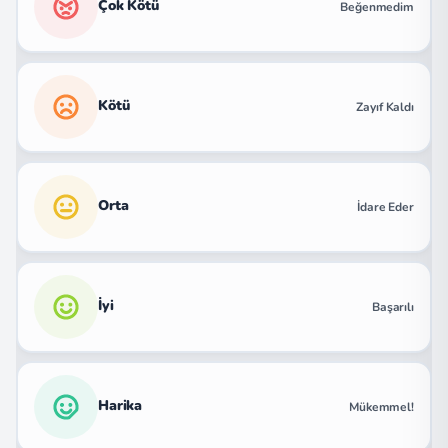
Çok Kötü
Beğenmedim
Kötü
Zayıf Kaldı
Orta
İdare Eder
İyi
Başarılı
Harika
Mükemmel!