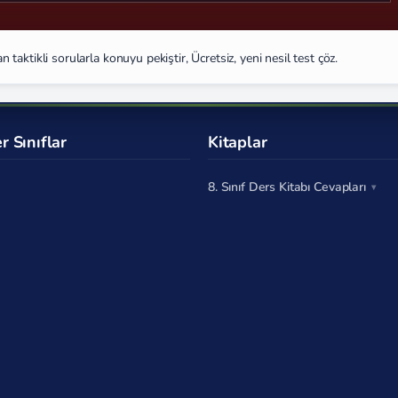
an taktikli sorularla konuyu pekiştir, Ücretsiz, yeni nesil test çöz.
r Sınıflar
Kitaplar
8. Sınıf Ders Kitabı Cevapları