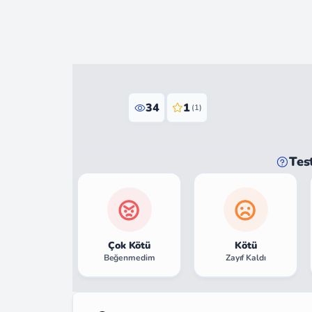
34
1
(1)
Tes
Çok Kötü
Kötü
Beğenmedim
Zayıf Kaldı