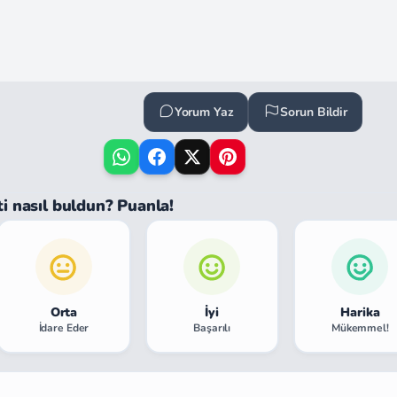
Yorum Yaz
Sorun Bildir
ti nasıl buldun? Puanla!
Orta
İyi
Harika
İdare Eder
Başarılı
Mükemmel!