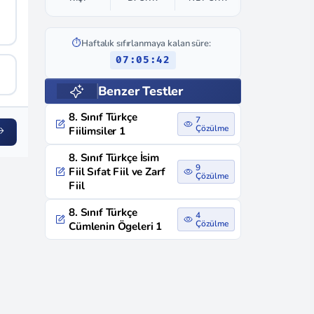
⏱️
Haftalık sıfırlanmaya kalan süre:
07:05:41
Benzer Testler
8. Sınıf Türkçe
7
Çözülme
Fiilimsiler 1
8. Sınıf Türkçe İsim
9
Fiil Sıfat Fiil ve Zarf
Çözülme
Fiil
8. Sınıf Türkçe
4
Çözülme
Cümlenin Ögeleri 1