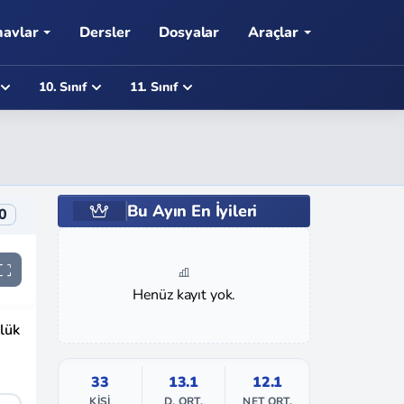
navlar
Dersler
Dosyalar
Araçlar
10. Sınıf
11. Sınıf
Bu Ayın En İyileri
0
Henüz kayıt yok.
zlük
33
13.1
12.1
KIŞI
D. ORT.
NET ORT.