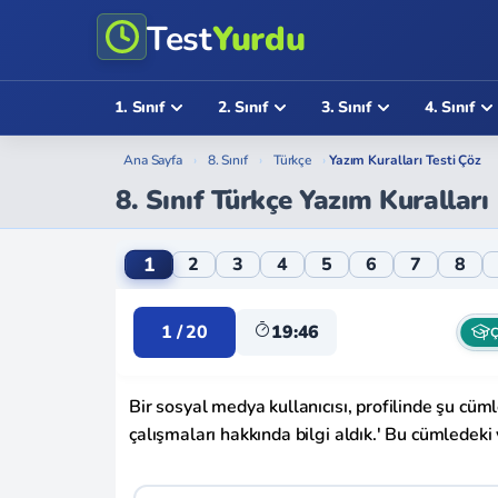
Test
Yurdu
1. Sınıf
2. Sınıf
3. Sınıf
4. Sınıf
Ana Sayfa
›
8. Sınıf
›
Türkçe
›
Yazım Kuralları Testi Çöz
8. Sınıf Türkçe Yazım Kuralları
8. Sınıf Türkçe Yazım Kuralları Online Test
1
2
3
4
5
6
7
8
1 / 20
19:46
Ç
Bir sosyal medya kullanıcısı, profilinde şu cüm
çalışmaları hakkında bilgi aldık.' Bu cümledeki