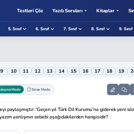
Testleri Çöz
Yazılı Soruları
Kitaplar
Sı
5. Sınıf
6. Sınıf
7. Sınıf
8. Sınıf
9. Sınıf
i
9
10
11
12
13
14
15
16
17
18
19
2
alışma Modu
Sınav Modu
leyi paylaşmıştır: 'Geçen yıl Türk Dil Kurumu'na giderek yeni sö
 yazım yanlışının sebebi aşağıdakilerden hangisidir?