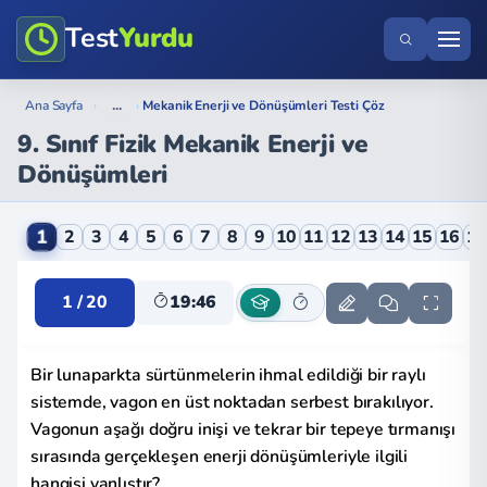
Test
Yurdu
...
Ana Sayfa
›
›
Mekanik Enerji ve Dönüşümleri Testi Çöz
9. Sınıf Fizik Mekanik Enerji ve
Dönüşümleri
9. Sınıf Fizik Mekanik Enerji ve Dönüşümleri Online T
1
2
3
4
5
6
7
8
9
10
11
12
13
14
15
16
1
1 / 20
19:46
Bir lunaparkta sürtünmelerin ihmal edildiği bir raylı
sistemde, vagon en üst noktadan serbest bırakılıyor.
Vagonun aşağı doğru inişi ve tekrar bir tepeye tırmanışı
sırasında gerçekleşen enerji dönüşümleriyle ilgili
hangisi yanlıştır?