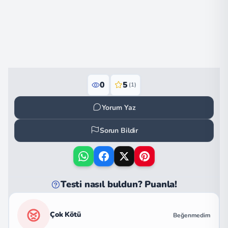
0
5
(1)
Yorum Yaz
Sorun Bildir
Testi nasıl buldun? Puanla!
Çok Kötü
Beğenmedim