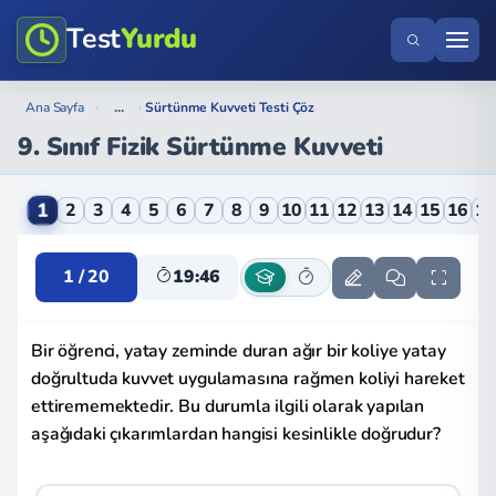
Test
Yurdu
...
Ana Sayfa
›
›
Sürtünme Kuvveti Testi Çöz
9. Sınıf Fizik Sürtünme Kuvveti
9. Sınıf Fizik Sürtünme Kuvveti Online Testi
1
2
3
4
5
6
7
8
9
10
11
12
13
14
15
16
1
1 / 20
19:46
Bir öğrenci, yatay zeminde duran ağır bir koliye yatay
doğrultuda kuvvet uygulamasına rağmen koliyi hareket
ettirememektedir. Bu durumla ilgili olarak yapılan
aşağıdaki çıkarımlardan hangisi kesinlikle doğrudur?