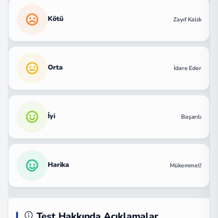
Kötü
Zayıf Kaldı
Orta
İdare Eder
İyi
Başarılı
Harika
Mükemmel!
Test Hakkında Açıklamalar