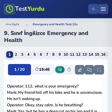
Test
Yurdu
...
Ana Sayfa
›
›
Emergency and Health Testi Çöz
9. Sınıf İngilizce Emergency and
Health
9. Sınıf İngilizce Emergency and Health Online Testi
1
2
3
4
5
6
7
8
9
10
11
12
13
14
15
16
1
1 / 20
19:46
Operator: 112, what is your emergency?
Mark: My friend fell off his bike and he is unconscious.
He isn't waking up.
Operator: Okay, stay calm. Is he breathing?
Mark: Yes, but he has a deep cut on his leg and it is