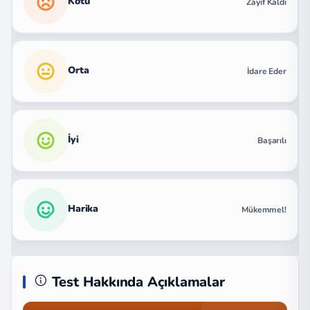
Kötü
Zayıf Kaldı
Orta
İdare Eder
İyi
Başarılı
Harika
Mükemmel!
Test Hakkında Açıklamalar