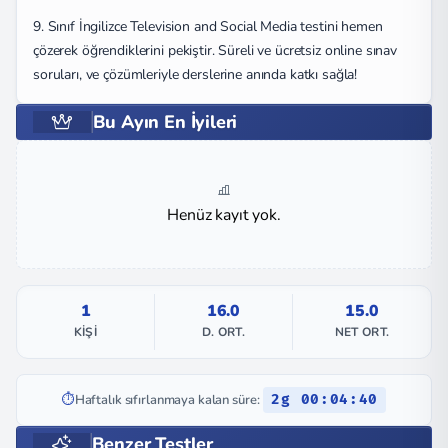
9. Sınıf İngilizce Television and Social Media testini hemen
çözerek öğrendiklerini pekiştir. Süreli ve ücretsiz online sınav
soruları, ve çözümleriyle derslerine anında katkı sağla!
Bu Ayın En İyileri
Henüz kayıt yok.
1
16.0
15.0
KIŞI
D. ORT.
NET ORT.
⏱️
Haftalık sıfırlanmaya kalan süre:
2g 00:04:39
Benzer Testler