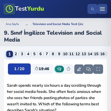
Test
Yurdu
...
Ana Sayfa
›
›
Television and Social Media Testi Çöz
9. Sınıf İngilizce Television and Social
Media
9. Sınıf İngilizce Television and Social Media Online 
1
2
3
4
5
6
7
8
9
10
11
12
13
14
15
16
1
1 / 20
19:45
Sarah spends nearly six hours a day scrolling through
her social media feeds. She often feels anxious when
she sees her friends posting photos of parties she
wasn't invited to. Which of the following terms best
describes Sarah's situation?