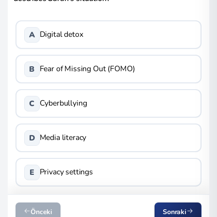
Digital detox
A
Fear of Missing Out (FOMO)
B
Cyberbullying
C
Media literacy
D
Privacy settings
E
Önceki
Sonraki