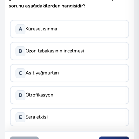
sorunu aşağıdakilerden hangisidir?
Küresel ısınma
A
Ozon tabakasının incelmesi
B
Asit yağmurları
C
Ötrofikasyon
D
Sera etkisi
E