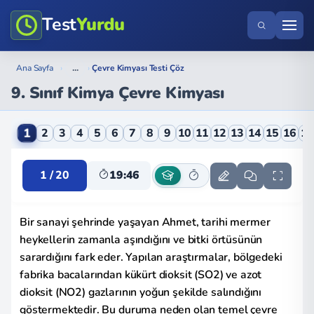
Test
Yurdu
...
Ana Sayfa
›
›
Çevre Kimyası Testi Çöz
9. Sınıf Kimya Çevre Kimyası
9. Sınıf Kimya Çevre Kimyası Online Testi
1
2
3
4
5
6
7
8
9
10
11
12
13
14
15
16
1
1 / 20
19:46
Bir sanayi şehrinde yaşayan Ahmet, tarihi mermer
heykellerin zamanla aşındığını ve bitki örtüsünün
sarardığını fark eder. Yapılan araştırmalar, bölgedeki
fabrika bacalarından kükürt dioksit (SO2) ve azot
dioksit (NO2) gazlarının yoğun şekilde salındığını
göstermektedir. Bu duruma neden olan temel çevre