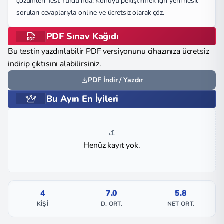
çözümleri Test Yurdu’nda! Konuyu pekiştirmek için yeni nesil
soruları cevaplarıyla online ve ücretsiz olarak çöz.
PDF Sınav Kağıdı
Bu testin yazdırılabilir PDF versiyonunu cihazınıza ücretsiz
indirip çıktısını alabilirsiniz.
PDF İndir / Yazdır
Bu Ayın En İyileri
Henüz kayıt yok.
4
7.0
5.8
KIŞI
D. ORT.
NET ORT.