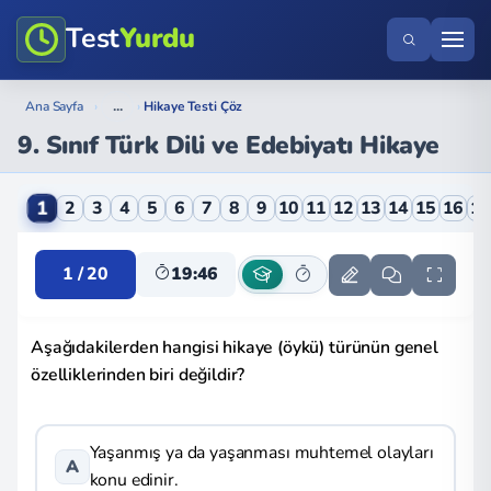
Test
Yurdu
...
Ana Sayfa
›
›
Hikaye Testi Çöz
9. Sınıf Türk Dili ve Edebiyatı Hikaye
9. Sınıf Türk Dili ve Edebiyatı Hikaye Online Testi
1
2
3
4
5
6
7
8
9
10
11
12
13
14
15
16
1
1 / 20
19:46
Aşağıdakilerden hangisi hikaye (öykü) türünün genel
özelliklerinden biri değildir?
Yaşanmış ya da yaşanması muhtemel olayları
A
konu edinir.