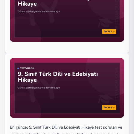
En güncel 9. Sınıf Türk Dili ve Edebiyatı Hikaye test soruları ve