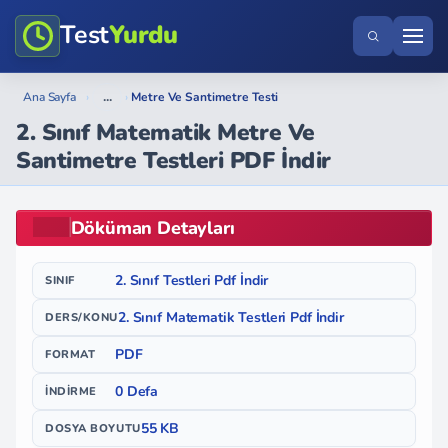
Test
Yurdu
...
Ana Sayfa
›
›
Metre Ve Santimetre Testi
2. Sınıf Matematik Metre Ve
Santimetre Testleri PDF İndir
Döküman Detayları
2. Sınıf Testleri Pdf İndir
SINIF
2. Sınıf Matematik Testleri Pdf İndir
DERS/KONU
PDF
FORMAT
0 Defa
İNDIRME
55 KB
DOSYA BOYUTU