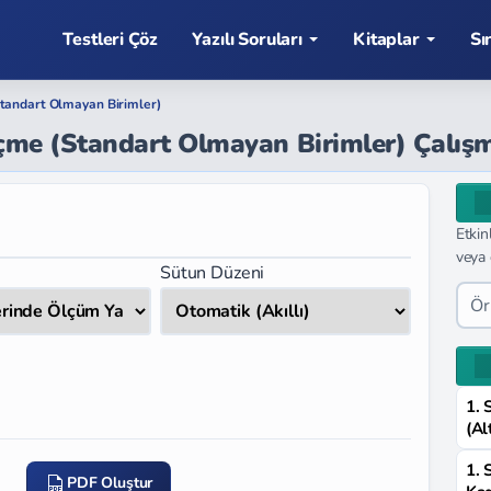
Testleri Çöz
Yazılı Soruları
Kitaplar
Sı
tandart Olmayan Birimler)
lçme (Standart Olmayan Birimler) Çalış
Etkin
veya 
Sütun Düzeni
1. 
(Al
1. 
PDF Oluştur