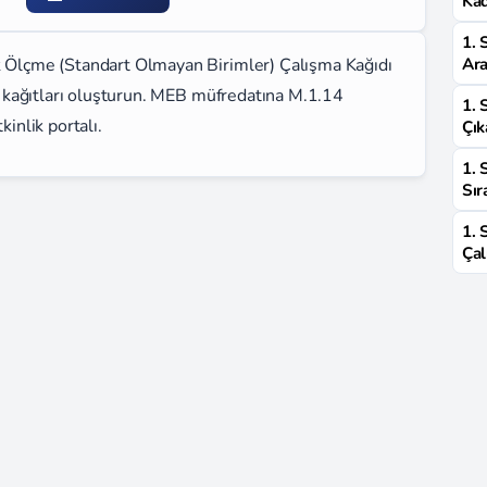
Kad
1. 
uk Ölçme (Standart Olmayan Birimler) Çalışma Kağıdı
Ara
şma kağıtları oluşturun. MEB müfredatına M.1.14
1. 
kinlik portalı.
Çık
1. 
Sır
1. 
Çal