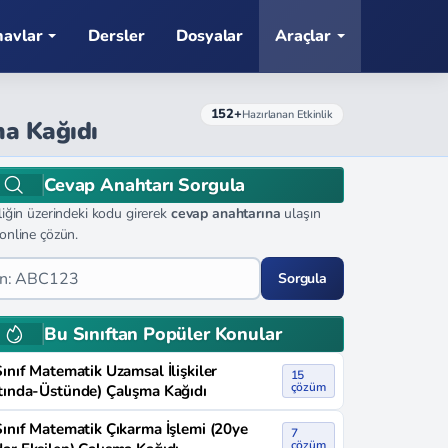
navlar
Dersler
Dosyalar
Araçlar
152+
Hazırlanan Etkinlik
ma Kağıdı
Cevap Anahtarı Sorgula
liğin üzerindeki kodu girerek
cevap anahtarına
ulaşın
online çözün.
Sorgula
Bu Sınıftan Popüler Konular
Sınıf Matematik Uzamsal İlişkiler
15
çözüm
tında-Üstünde) Çalışma Kağıdı
Sınıf Matematik Çıkarma İşlemi (20ye
7
çözüm