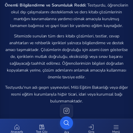
Önemli Bilgilendirme ve Sorumluluk Reddi:
Testyurdu, öğrencilerin
okul dışı çalışmalarını desteklemek ve ders kitabı çözümlerinin
mantığını kavramalarına yardımcı olmak amacıyla kurulmuş
tamamen bağımsız ve gayri ticari bir yardımcı eğitim kaynağıdır.
Sitemizde sunulan tüm ders kitabı çözümleri, testler, cevap
anahtarları ve rehberlik içerikleri yalnızca bilgilendirme ve destek
amacı taşımaktadır. Çözümlerin doğruluğu için azami özen gösterilse
de, içeriklerin mutlak doğruluğu, eksiksizliği veya sınav başarısı
sağlayacağı taahhüt edilmez. Öğrencilerimizin bilgileri doğrudan
kopyalamak yerine, çözüm adımlarını anlamak amacıyla kullanması
önemle tavsiye edilir.
Testyurdu'nun adı geçen yayınevleri, Milli Eğitim Bakanlığı veya diğer
resmi eğitim kurumlarıyla hiçbir ticari, idari veya kurumsal bağı
bulunmamaktadır.
© 2026 Tüm hakları saklıdır.
Anasayfa
Test Çöz
Giriş
Menü
Ara