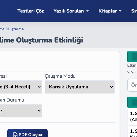
Testleri Çöz
Yazılı Soruları
Kitaplar
Sı
ime Oluşturma
lime Oluşturma Etkinliği
Etkin
veya 
esi
Çalışma Modu
arı Durumu
1. 
(Al
1. 
PDF Oluştur