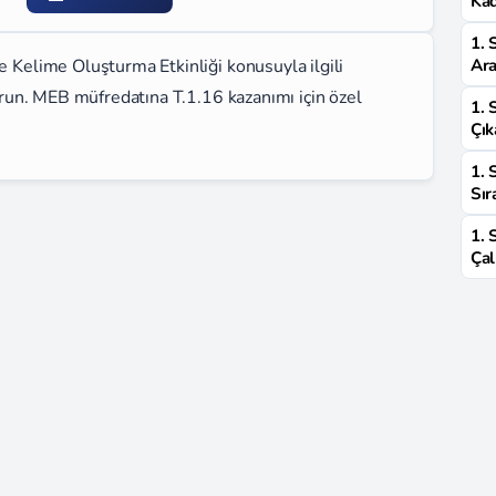
Kad
1. 
e Kelime Oluşturma Etkinliği konusuyla ilgili
Ara
turun. MEB müfredatına T.1.16 kazanımı için özel
1. 
Çık
1. 
Sır
1. 
Çal