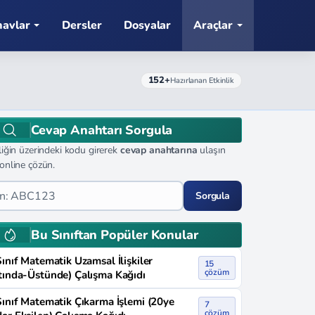
navlar
Dersler
Dosyalar
Araçlar
152+
Hazırlanan Etkinlik
Cevap Anahtarı Sorgula
liğin üzerindeki kodu girerek
cevap anahtarına
ulaşın
online çözün.
Sorgula
Bu Sınıftan Popüler Konular
Sınıf Matematik Uzamsal İlişkiler
15
çözüm
tında-Üstünde) Çalışma Kağıdı
Sınıf Matematik Çıkarma İşlemi (20ye
7
çözüm