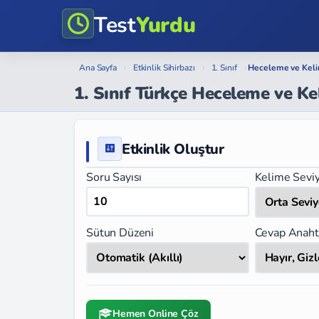
Test
Yurdu
Ana Sayfa
›
Etkinlik Sihirbazı
›
1. Sınıf
›
Heceleme ve Kel
1. Sınıf Türkçe Heceleme ve Ke
Etkinlik Oluştur
Soru Sayısı
Kelime Seviy
Sütun Düzeni
Cevap Anaht
Hemen Online Çöz