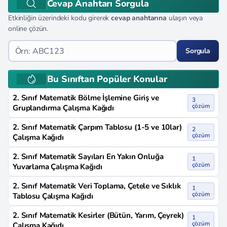
Cevap Anahtarı Sorgula
Etkinliğin üzerindeki kodu girerek
cevap anahtarına
ulaşın veya
online çözün.
Sorgula
Bu Sınıftan Popüler Konular
2. Sınıf Matematik Bölme İşlemine Giriş ve
3
çözüm
Gruplandırma Çalışma Kağıdı
2. Sınıf Matematik Çarpım Tablosu (1-5 ve 10lar)
2
çözüm
Çalışma Kağıdı
2. Sınıf Matematik Sayıları En Yakın Onluğa
1
çözüm
Yuvarlama Çalışma Kağıdı
2. Sınıf Matematik Veri Toplama, Çetele ve Sıklık
1
çözüm
Tablosu Çalışma Kağıdı
2. Sınıf Matematik Kesirler (Bütün, Yarım, Çeyrek)
1
çözüm
Çalışma Kağıdı