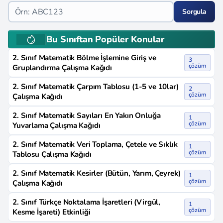
Sorgula
Bu Sınıftan Popüler Konular
2. Sınıf Matematik Bölme İşlemine Giriş ve
3
çözüm
Gruplandırma Çalışma Kağıdı
2. Sınıf Matematik Çarpım Tablosu (1-5 ve 10lar)
2
çözüm
Çalışma Kağıdı
2. Sınıf Matematik Sayıları En Yakın Onluğa
1
çözüm
Yuvarlama Çalışma Kağıdı
2. Sınıf Matematik Veri Toplama, Çetele ve Sıklık
1
çözüm
Tablosu Çalışma Kağıdı
2. Sınıf Matematik Kesirler (Bütün, Yarım, Çeyrek)
1
çözüm
Çalışma Kağıdı
2. Sınıf Türkçe Noktalama İşaretleri (Virgül,
1
çözüm
Kesme İşareti) Etkinliği