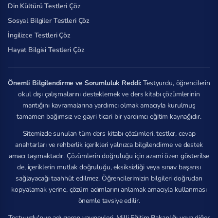
Din Kültürü Testleri Çöz
Sosyal Bilgiler Testleri Çöz
İngilizce Testleri Çöz
Hayat Bilgisi Testleri Çöz
Önemli Bilgilendirme ve Sorumluluk Reddi:
Testyurdu, öğrencilerin
okul dışı çalışmalarını desteklemek ve ders kitabı çözümlerinin
mantığını kavramalarına yardımcı olmak amacıyla kurulmuş
tamamen bağımsız ve gayri ticari bir yardımcı eğitim kaynağıdır.
Sitemizde sunulan tüm ders kitabı çözümleri, testler, cevap
anahtarları ve rehberlik içerikleri yalnızca bilgilendirme ve destek
amacı taşımaktadır. Çözümlerin doğruluğu için azami özen gösterilse
de, içeriklerin mutlak doğruluğu, eksiksizliği veya sınav başarısı
sağlayacağı taahhüt edilmez. Öğrencilerimizin bilgileri doğrudan
kopyalamak yerine, çözüm adımlarını anlamak amacıyla kullanması
önemle tavsiye edilir.
Testyurdu'nun adı geçen yayınevleri, Milli Eğitim Bakanlığı veya diğer