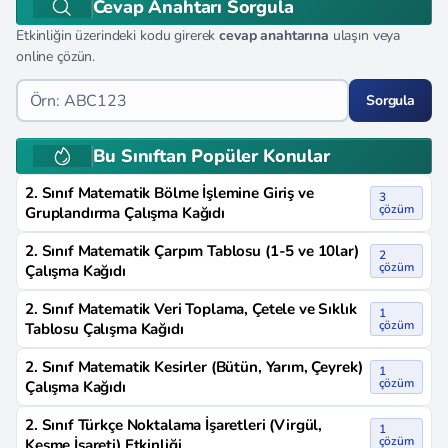
Cevap Anahtarı Sorgula
Etkinliğin üzerindeki kodu girerek
cevap anahtarına
ulaşın veya
online çözün.
Sorgula
Bu Sınıftan Popüler Konular
2. Sınıf Matematik Bölme İşlemine Giriş ve
3
çözüm
Gruplandırma Çalışma Kağıdı
2. Sınıf Matematik Çarpım Tablosu (1-5 ve 10lar)
2
çözüm
Çalışma Kağıdı
2. Sınıf Matematik Veri Toplama, Çetele ve Sıklık
1
çözüm
Tablosu Çalışma Kağıdı
2. Sınıf Matematik Kesirler (Bütün, Yarım, Çeyrek)
1
çözüm
Çalışma Kağıdı
2. Sınıf Türkçe Noktalama İşaretleri (Virgül,
1
çözüm
Kesme İşareti) Etkinliği