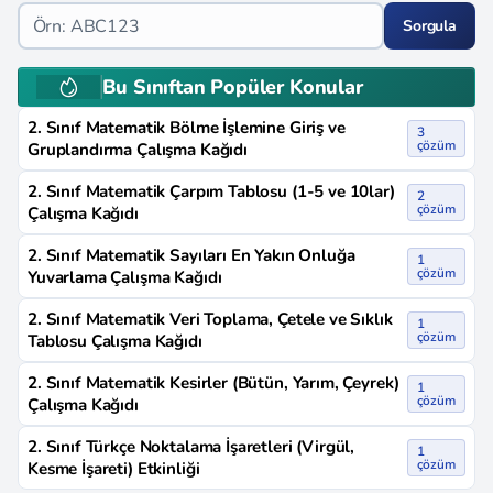
Sorgula
Bu Sınıftan Popüler Konular
2. Sınıf Matematik Bölme İşlemine Giriş ve
3
çözüm
Gruplandırma Çalışma Kağıdı
2. Sınıf Matematik Çarpım Tablosu (1-5 ve 10lar)
2
çözüm
Çalışma Kağıdı
2. Sınıf Matematik Sayıları En Yakın Onluğa
1
çözüm
Yuvarlama Çalışma Kağıdı
2. Sınıf Matematik Veri Toplama, Çetele ve Sıklık
1
çözüm
Tablosu Çalışma Kağıdı
2. Sınıf Matematik Kesirler (Bütün, Yarım, Çeyrek)
1
çözüm
Çalışma Kağıdı
2. Sınıf Türkçe Noktalama İşaretleri (Virgül,
1
çözüm
Kesme İşareti) Etkinliği