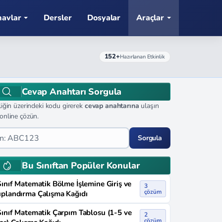
navlar
Dersler
Dosyalar
Araçlar
152+
Hazırlanan Etkinlik
Cevap Anahtarı Sorgula
liğin üzerindeki kodu girerek
cevap anahtarına
ulaşın
online çözün.
Sorgula
Bu Sınıftan Popüler Konular
Sınıf Matematik Bölme İşlemine Giriş ve
3
çözüm
plandırma Çalışma Kağıdı
Sınıf Matematik Çarpım Tablosu (1-5 ve
2
çözüm