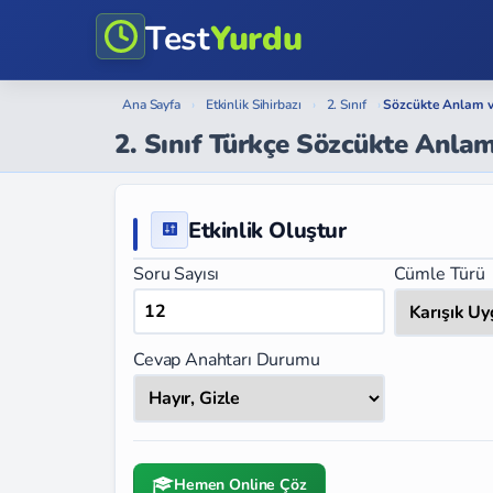
Test
Yurdu
Ana Sayfa
›
Etkinlik Sihirbazı
›
2. Sınıf
›
Sözcükte Anlam 
2. Sınıf Türkçe Sözcükte Anla
Etkinlik Oluştur
Soru Sayısı
Cümle Türü
Cevap Anahtarı Durumu
Hemen Online Çöz