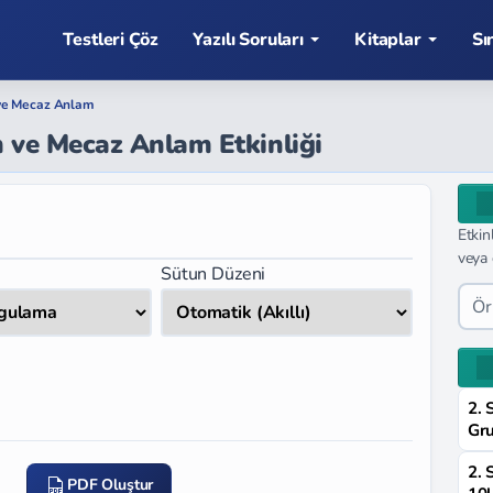
Testleri Çöz
Yazılı Soruları
Kitaplar
Sı
ve Mecaz Anlam
m ve Mecaz Anlam Etkinliği
Etkin
veya 
Sütun Düzeni
2. 
Gru
2. 
PDF Oluştur