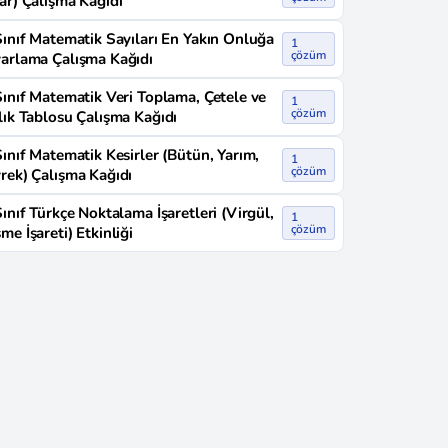
ar) Çalışma Kağıdı
Sınıf Matematik Sayıları En Yakın Onluğa
1
çözüm
arlama Çalışma Kağıdı
Sınıf Matematik Veri Toplama, Çetele ve
1
çözüm
lık Tablosu Çalışma Kağıdı
Sınıf Matematik Kesirler (Bütün, Yarım,
1
çözüm
rek) Çalışma Kağıdı
Sınıf Türkçe Noktalama İşaretleri (Virgül,
1
çözüm
me İşareti) Etkinliği