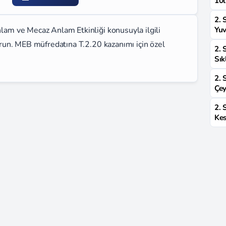
10l
2. 
nlam ve Mecaz Anlam Etkinliği konusuyla ilgili
Yuv
turun. MEB müfredatına T.2.20 kazanımı için özel
2. 
Sık
2. 
Çey
2. 
Kes