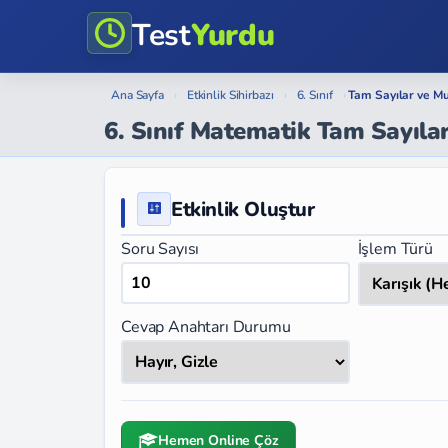
Test
Yurdu
Ana Sayfa
›
Etkinlik Sihirbazı
›
6. Sınıf
›
Tam Sayılar ve M
6. Sınıf Matematik Tam Sayıla
Etkinlik Oluştur
Soru Sayısı
İşlem Türü
Cevap Anahtarı Durumu
Hemen Online Çöz