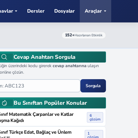
navlar
Dersler
Dosyalar
Araçlar
152+
Hazırlanan Etkinlik
Cevap Anahtarı Sorgula
liğin üzerindeki kodu girerek
cevap anahtarına
ulaşın
online çözün.
Sorgula
Bu Sınıftan Popüler Konular
Sınıf Matematik Çarpanlar ve Katlar
6
çözüm
ışma Kağıdı
Sınıf Türkçe Edat, Bağlaç ve Ünlem
1
çözüm