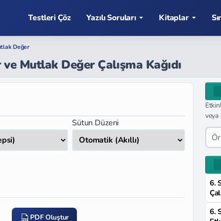
Testleri Çöz
Yazılı Soruları
Kitaplar
Sı
utlak Değer
r ve Mutlak Değer Çalışma Kağıdı
Etkin
veya 
Sütun Düzeni
6. 
Çal
6. 
PDF Oluştur