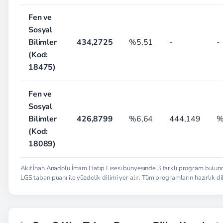
Fen ve
Sosyal
Bilimler
434,2725
%5,51
-
-
(Kod:
18475)
Fen ve
Sosyal
Bilimler
426,8799
%6,64
444,149
%
(Kod:
18089)
Akif İnan Anadolu İmam Hatip Lisesi bünyesinde 3 farklı program bulun
LGS taban puanı ile yüzdelik dilimi yer alır. Tüm programların hazırlık dili