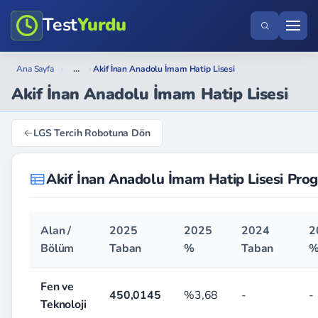
Test
Yurdu
...
Ana Sayfa
›
›
Akif İnan Anadolu İmam Hatip Lisesi
Akif İnan Anadolu İmam Hatip Lisesi
LGS Tercih Robotuna Dön
Akif İnan Anadolu İmam Hatip Lisesi Pro
Alan /
2025
2025
2024
2
Bölüm
Taban
%
Taban
Fen ve
450,0145
%3,68
-
-
Teknoloji