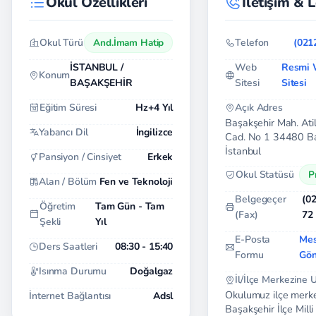
Okul Özellikleri
İletişim & 
Okul Türü
And.İmam Hatip
Telefon
(021
İSTANBUL /
Web
Resmi
Konum
BAŞAKŞEHİR
Sitesi
Sitesi
Eğitim Süresi
Hz+4 Yıl
Açık Adres
Başakşehir Mah. Atil
Yabancı Dil
İngilizce
Cad. No 1 34480 Ba
İstanbul
Pansiyon / Cinsiyet
Erkek
Okul Statüsü
P
Alan / Bölüm
Fen ve Teknoloji
Belgegeçer
(0
Öğretim
Tam Gün - Tam
(Fax)
72
Şekli
Yıl
E-Posta
Mes
Ders Saatleri
08:30 - 15:40
Formu
Gön
Isınma Durumu
Doğalgaz
İl/İlçe Merkezine 
Okulumuz ilçe merke
İnternet Bağlantısı
Adsl
Başakşehir İlçe Milli