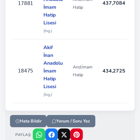
437,7084
%
17881
İmam
Hatip
Hatip
Lisesi
(İng.)
Akif
İnan
Anadolu
And.İmam
İmam
434,2725
%
18475
Hatip
Hatip
Lisesi
(İng.)
Hata Bildir
Yorum / Soru Yaz
PAYLAŞ: