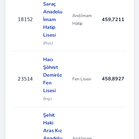
Saraç
Anadolu
And.İmam
İmam
459,7211
%
18152
Hatip
Hatip
Lisesi
(Rus.)
Hacı
Şöhret
Demiröz
458,8927
%
23514
Fen Lisesi
Fen
Lisesi
(İng.)
Şehit
Haki
Aras Kız
Anadolu
And.İmam