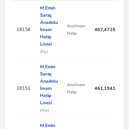
M.Emin
Saraç
Anadolu
And.İmam
İmam
467,4725
%
18150
Hatip
Hatip
Lisesi
(İng.)
M.Emin
Saraç
Anadolu
And.İmam
İmam
461,1941
%
18151
Hatip
Hatip
Lisesi
(Arp.)
M.Emin