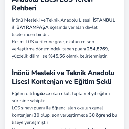
Rehberi
İnönü Mesleki ve Teknik Anadolu Lisesi,
İSTANBUL
ili
BAYRAMPAŞA
ilçesinde yer alan devlet
liselerinden biridir.
Resmi LGS verilerine göre, okulun en son
yerleştirme dönemindeki taban puanı
254,8769
,
yüzdelik dilimi ise
%45,56
olarak belirlenmiştir.
İnönü Mesleki ve Teknik Anadolu
Lisesi Kontenjan ve Eğitim Şekli
Eğitim dili
İngilizce
olan okul, toplam
4 yıl
eğitim
süresine sahiptir.
LGS sınavı puanı ile öğrenci alan okulun genel
kontenjanı
30
olup, son yerleştirmede
30 öğrenci
bu
liseye yerleşmiştir.