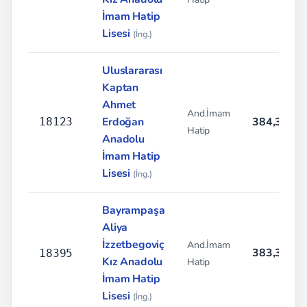
İmam Hatip
Lisesi
(İng.)
Uluslararası
Kaptan
Ahmet
And.İmam
Erdoğan
384,3858
18123
Hatip
Anadolu
İmam Hatip
Lisesi
(İng.)
Bayrampaşa
Aliya
İzzetbegoviç
And.İmam
383,3488
18395
Kız Anadolu
Hatip
İmam Hatip
Lisesi
(İng.)