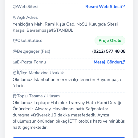
Web Sitesi
Resmi Web Sitesi
Açık Adres
Yenidoğan Mah. Rami Kışla Cad. No91 Kurugıda Sitesi
Karşısı Bayrampaşa/İSTANBUL
Okul Statüsü
Proje Okulu
Belgegeçer (Fax)
(0212) 577 48 08
E-Posta Formu
Mesaj Gönder
İl/İlçe Merkezine Uzaklık
Okulumuz İstanbul´un merkezi ilçelerinden Bayrampaşa
´dadır.
Toplu Taşıma / Ulaşım
Okulumuz Topkapı-Habipler Tramvay Hattı Rami Durağı
Önündedir. Aksaray-Havalimanı hattı Sağmalcılar
durağına yürüyerek 10 dakika mesafededir. Ayrıca
okulumuzun önünden birkaç İETT otobüs hattı ve minübüs
hattı geçmektedir.