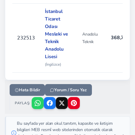
İstanbul
Ticaret
Odası
Mesleki ve
Anadolu
368,736
232513
Teknik
Teknik
Anadolu
Lisesi
(İngilizce)
Hata Bildir
Yorum / Soru Yaz
PAYLAŞ:
Bu sayfada yer alan okul tanıtım, kapasite ve iletişim
bilgileri MEB resmî web sitelerinden otomatik olarak