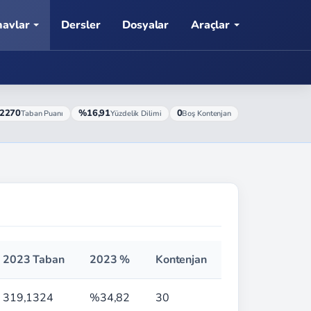
navlar
Dersler
Dosyalar
Araçlar
,2270
%16,91
0
Taban Puanı
Yüzdelik Dilimi
Boş Kontenjan
2023 Taban
2023 %
Kontenjan
319,1324
%34,82
30