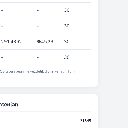
-
-
30
-
-
30
291,4362
%45,29
30
-
-
30
 taban puanı ile yüzdelik dilimi yer alır. Tüm
ntenjan
21645