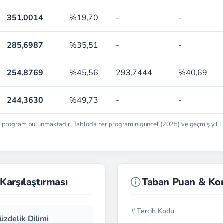
351,0014
%19,70
-
-
285,6987
%35,51
-
-
254,8769
%45,56
293,7444
%40,69
244,3630
%49,73
-
-
ı program bulunmaktadır. Tabloda her programın güncel (2025) ve geçmiş yıl LGS
Karşılaştırması
Taban Puan & Ko
Tercih Kodu
üzdelik Dilimi