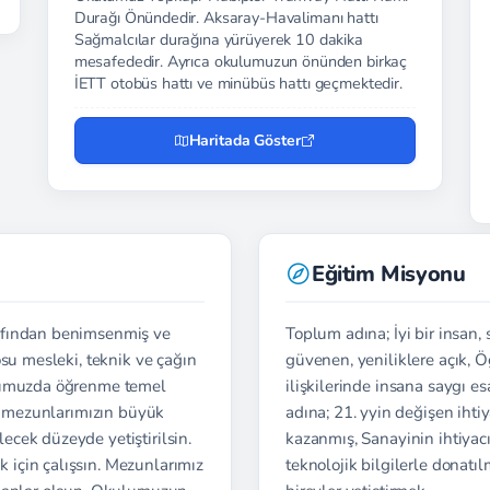
Durağı Önündedir. Aksaray-Havalimanı hattı
Sağmalcılar durağına yürüyerek 10 dakika
mesafededir. Ayrıca okulumuzun önünden birkaç
İETT otobüs hattı ve minübüs hattı geçmektedir.
Haritada Göster
Eğitim Misyonu
afından benimsenmiş ve
Toplum adına; İyi bir insan,
osu mesleki, teknik ve çağın
güvenen, yeniliklere açık, 
ulumuzda öğrenme temel
ilişkilerinde insana saygı e
ve mezunlarımızın büyük
adına; 21. yyin değişen ihti
cek düzeyde yetiştirilsin.
kazanmış, Sanayinin ihtiyacı
için çalışsın. Mezunlarımız
teknolojik bilgilerle donatıl