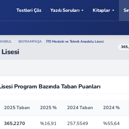
Testleri Çöz
Yazılı Soruları
Kitaplar
Sı
TANBUL
›
BAYRAMPAŞA
›
İTO Mesleki ve Teknik Anadolu Lisesi
365
Lisesi
Lisesi Program Bazında Taban Puanları
2025 Taban
2025 %
2024 Taban
2024 %
365,2270
%16,91
257,5549
%55,64