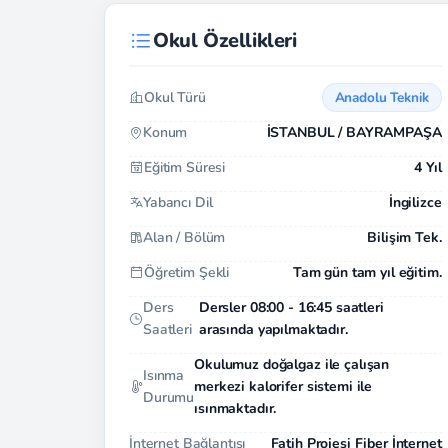
Okul Özellikleri
Okul Türü
Anadolu Teknik
Konum
İSTANBUL / BAYRAMPAŞA
Eğitim Süresi
4 Yıl
Yabancı Dil
İngilizce
Alan / Bölüm
Bilişim Tek.
Öğretim Şekli
Tam gün tam yıl eğitim.
Ders
Dersler 08:00 - 16:45 saatleri
Saatleri
arasında yapılmaktadır.
Okulumuz doğalgaz ile çalışan
Isınma
merkezi kalorifer sistemi ile
Durumu
ısınmaktadır.
İnternet Bağlantısı
Fatih Projesi Fiber İnternet