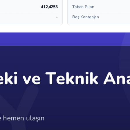
412,4253
Taban Puan
-
Boş Kontenjan