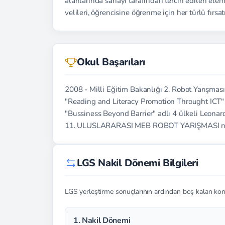
alanlarında sanayi tarafından tercih edilen el
velileri, öğrencisine öğrenme için her türlü fırsatı
Okul Başarıları
2008 - Milli Eğitim Bakanlığı 2. Robot Yarışm
"Reading and Literacy Promotion Throught ICT" 
"Bussiness Beyond Barrier" adlı 4 ülkeli Leonar
11. ULUSLARARASI MEB ROBOT YARIŞMASI nda Çizgi
LGS Nakil Dönemi Bilgileri
LGS yerleştirme sonuçlarının ardından boş kalan konte
1. Nakil Dönemi