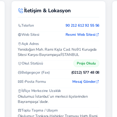
İletişim & Lokasyon
Telefon
90 212 612 92 55 56
Web Sitesi
Resmi Web Sitesi
Açık Adres
Yenidoğan Mah. Rami Kışla Cad. No91 Kurugıda
Sitesi Karşısı Bayrampaşa/İSTANBUL
Okul Statüsü
Proje Okulu
Belgegeçer (Fax)
(0212) 577 48 08
E-Posta Formu
Mesaj Gönder
İl/İlçe Merkezine Uzaklık
Okulumuz İstanbul´un merkezi ilçelerinden
Bayrampaşa´dadır.
Toplu Taşıma / Ulaşım
Okulumuz Topkapı-Habipler Tramvay Hattı Rami