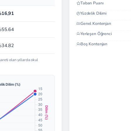
Taban Puanı
16,91
Yüzdelik Dilimi
Genel Kontenjan
55.64
Yerleşen Öğrenci
Boş Kontenjan
34.82
şareti olan yıllarda okul