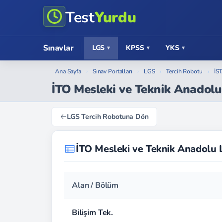
Test
Yurdu
Sınavlar
LGS
KPSS
YKS
Ana Sayfa
›
Sınav Portalları
›
LGS
›
Tercih Robotu
›
İS
İTO Mesleki ve Teknik Anadolu 
LGS Tercih Robotuna Dön
İTO Mesleki ve Teknik Anadolu 
Alan / Bölüm
Bilişim Tek.