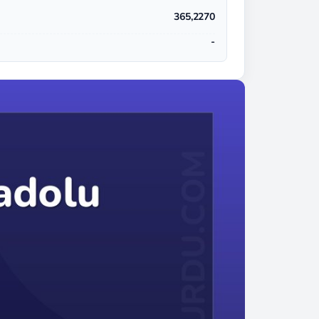
365,2270
-