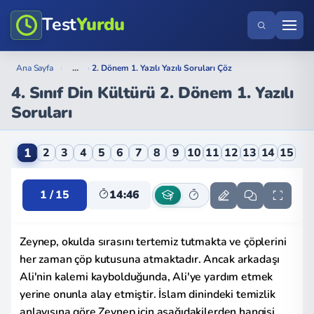
Test
Yurdu
...
Ana Sayfa
›
›
2. Dönem 1. Yazılı Yazılı Soruları Çöz
4. Sınıf Din Kültürü 2. Dönem 1. Yazılı
Soruları
4. Sınıf Din Kültürü 2. Dönem 1. Yazılı Soruları Onlin
1
2
3
4
5
6
7
8
9
10
11
12
13
14
15
1 / 15
14:46
Zeynep, okulda sırasını tertemiz tutmakta ve çöplerini
her zaman çöp kutusuna atmaktadır. Ancak arkadaşı
Ali'nin kalemi kaybolduğunda, Ali'ye yardım etmek
yerine onunla alay etmiştir. İslam dinindeki temizlik
anlayışına göre Zeynep için aşağıdakilerden hangisi