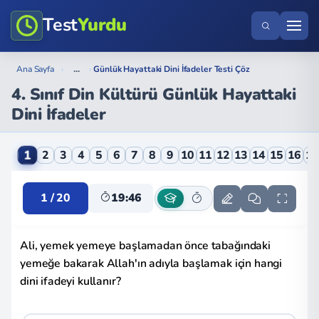
Test
Yurdu
...
Ana Sayfa
›
›
Günlük Hayattaki Dini İfadeler Testi Çöz
4. Sınıf Din Kültürü Günlük Hayattaki
Dini İfadeler
4. Sınıf Din Kültürü Günlük Hayattaki Dini İfadeler O
1
2
3
4
5
6
7
8
9
10
11
12
13
14
15
16
1
1 / 20
19:45
Ali, yemek yemeye başlamadan önce tabağındaki
yemeğe bakarak Allah'ın adıyla başlamak için hangi
dini ifadeyi kullanır?