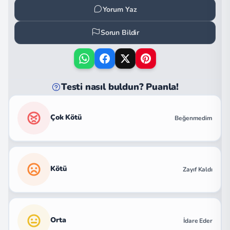
Yorum Yaz
Sorun Bildir
Testi nasıl buldun? Puanla!
Çok Kötü
Beğenmedim
Kötü
Zayıf Kaldı
Orta
İdare Eder