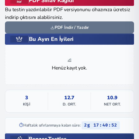
PDF Sınav Kağıdı
Bu testin yazdırılabilir PDF versiyonunu cihazınıza ücretsiz
indirip çıktısını alabilirsiniz.
PDF İndir / Yazdır
Bu Ayın En İyileri
Henüz kayıt yok.
3
12.7
10.9
KIŞI
D. ORT.
NET ORT.
⏱️
Haftalık sıfırlanmaya kalan süre:
2g 17:40:51