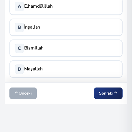
Elhamdülillah
A
İnşallah
B
Bismillah
C
Maşallah
D
Önceki
Sonraki