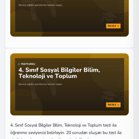
4. Sınıf Sosyal Bilgiler Bilim, Teknoloji ve Toplum testi ile
öğrenme seviyenizi belirleyin. 20 sorudan oluşan bu test ile