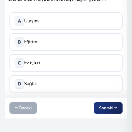
Ulaşım
A
Eğitim
B
Ev işleri
C
Sağlık
D
Önceki
Sonraki