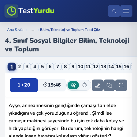
Test
Yurdu
...
Ana Sayfa
›
›
Bilim, Teknoloji ve Toplum Testi Çöz
4. Sınıf Sosyal Bilgiler Bilim, Teknoloji
ve Toplum
4. Sınıf Sosyal Bilgiler Bilim, Teknoloji ve Toplum On
1
2
3
4
5
6
7
8
9
10
11
12
13
14
15
16
1
1 / 20
19:45
Ayşe, anneannesinin gençliğinde çamaşırları elde
yıkadığını ve çok yorulduğunu öğrendi. Şimdi ise
çamaşır makinesi sayesinde bu işin çok daha kolay ve
hızlı yapıldığını görüyor. Bu durum, teknolojinin hangi
alanda insan hayatını kolaylaştırdığını gösterir?