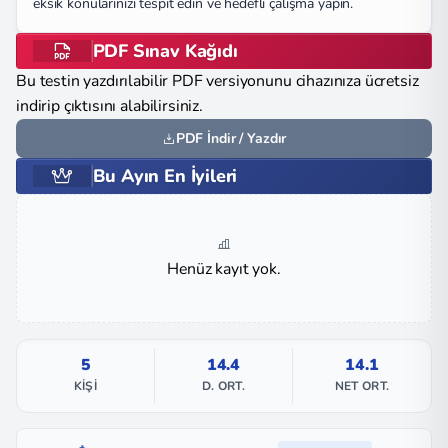
eksik konularınızı tespit edin ve hedefli çalışma yapın.
PDF Sınav Kağıdı
Bu testin yazdırılabilir PDF versiyonunu cihazınıza ücretsiz
indirip çıktısını alabilirsiniz.
PDF İndir / Yazdır
Bu Ayın En İyileri
Henüz kayıt yok.
5
14.4
14.1
KIŞI
D. ORT.
NET ORT.