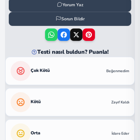
Yorum Yaz
Sorun Bildir
Testi nasıl buldun? Puanla!
Çok Kötü
Beğenmedim
Kötü
Zayıf Kaldı
Orta
İdare Eder