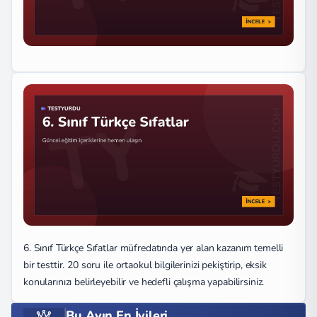
6. Sınıf Türkçe Sıfatlar müfredatında yer alan kazanım temelli
bir testtir. 20 soru ile ortaokul bilgilerinizi pekiştirip, eksik
konularınızı belirleyebilir ve hedefli çalışma yapabilirsiniz.
Bu Ayın En İyileri