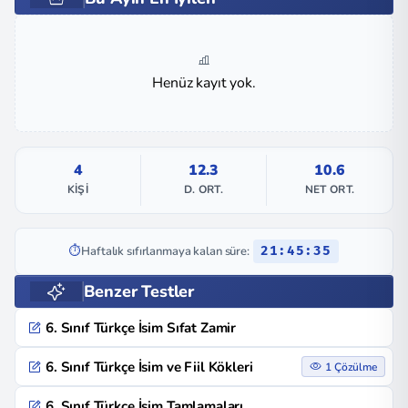
Henüz kayıt yok.
4
12.3
10.6
KIŞI
D. ORT.
NET ORT.
⏱️
Haftalık sıfırlanmaya kalan süre:
21:45:35
Benzer Testler
6. Sınıf Türkçe İsim Sıfat Zamir
6. Sınıf Türkçe İsim ve Fiil Kökleri
1 Çözülme
6. Sınıf Türkçe İsim Tamlamaları