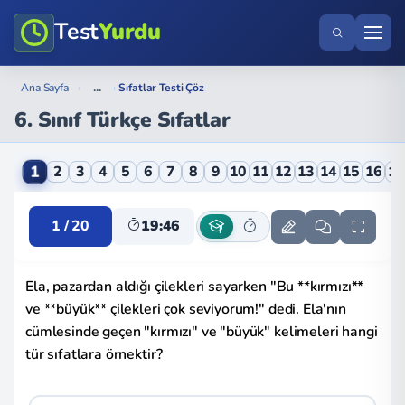
Test
Yurdu
...
Ana Sayfa
›
›
Sıfatlar Testi Çöz
6. Sınıf Türkçe Sıfatlar
6. Sınıf Türkçe Sıfatlar Online Testi
1
2
3
4
5
6
7
8
9
10
11
12
13
14
15
16
1
1 / 20
19:46
Ela, pazardan aldığı çilekleri sayarken "Bu **kırmızı**
ve **büyük** çilekleri çok seviyorum!" dedi. Ela'nın
cümlesinde geçen "kırmızı" ve "büyük" kelimeleri hangi
tür sıfatlara örnektir?