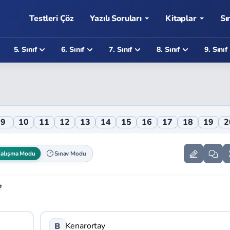
Testleri Çöz
Yazılı Soruları
Kitaplar
Sı
5. Sınıf
6. Sınıf
7. Sınıf
8. Sınıf
9. Sınıf
9
10
11
12
13
14
15
16
17
18
19
2
alışma Modu
Sınav Modu
?
Kenarortay
B