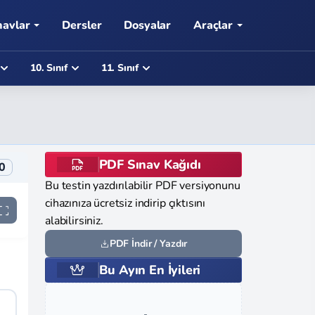
navlar
Dersler
Dosyalar
Araçlar
10. Sınıf
11. Sınıf
PDF Sınav Kağıdı
0
Bu testin yazdırılabilir PDF versiyonunu
cihazınıza ücretsiz indirip çıktısını
alabilirsiniz.
PDF İndir / Yazdır
Bu Ayın En İyileri