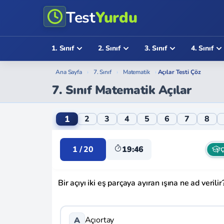
Test
Yurdu
1. Sınıf
2. Sınıf
3. Sınıf
4. Sınıf
Ana Sayfa
›
7. Sınıf
›
Matematik
›
Açılar Testi Çöz
7. Sınıf Matematik Açılar
7. Sınıf Matematik Açılar Online Testi
1
2
3
4
5
6
7
8
1 / 20
19:46
Ç
Bir açıyı iki eş parçaya ayıran ışına ne ad verilir
Açıortay
A