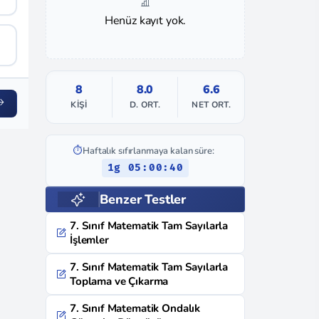
Henüz kayıt yok.
8
8.0
6.6
KIŞI
D. ORT.
NET ORT.
⏱️
Haftalık sıfırlanmaya kalan süre:
1g 05:00:39
Benzer Testler
7. Sınıf Matematik Tam Sayılarla
İşlemler
7. Sınıf Matematik Tam Sayılarla
Toplama ve Çıkarma
7. Sınıf Matematik Ondalık