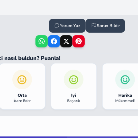
Yorum Yaz
Sorun Bildir
ti nasıl buldun? Puanla!
Orta
İyi
Harika
İdare Eder
Başarılı
Mükemmel!