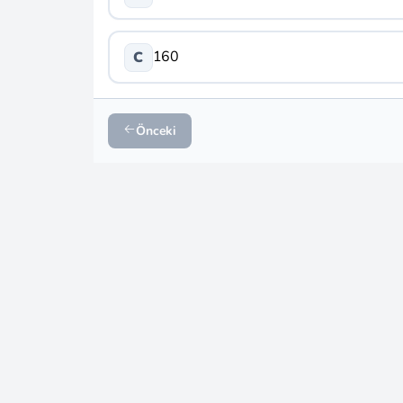
160
C
Önceki