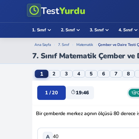
Test
Yurdu
1. Sınıf
2. Sınıf
3. Sınıf
4. Sınıf
Ana Sayfa
›
7. Sınıf
›
Matematik
›
Çember ve Daire Testi 
7. Sınıf Matematik Çember ve 
7. Sınıf Matematik Çember ve Daire Online
1
2
3
4
5
6
7
8
1 / 20
19:46
Ç
Bir çemberde merkez açının ölçüsü 80 derece is
40
A