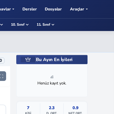
navlar
Dersler
Dosyalar
Araçlar
10. Sınıf
11. Sınıf
Bu Ayın En İyileri
0
Henüz kayıt yok.
7
2.3
0.9
KIŞI
D. ORT.
NET ORT.