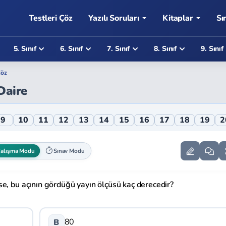
Testleri Çöz
Yazılı Soruları
Kitaplar
Sı
5. Sınıf
6. Sınıf
7. Sınıf
8. Sınıf
9. Sınıf
Çöz
Daire
 Testi
9
10
11
12
13
14
15
16
17
18
19
2
alışma Modu
Sınav Modu
e, bu açının gördüğü yayın ölçüsü kaç derecedir?
80
B