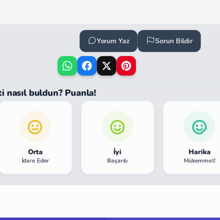
Yorum Yaz
Sorun Bildir
ti nasıl buldun? Puanla!
Orta
İyi
Harika
İdare Eder
Başarılı
Mükemmel!