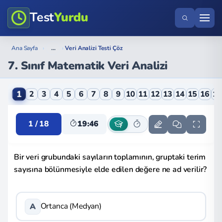
Test
Yurdu
...
Ana Sayfa
›
›
Veri Analizi Testi Çöz
7. Sınıf Matematik Veri Analizi
7. Sınıf Matematik Veri Analizi Online Testi
1
2
3
4
5
6
7
8
9
10
11
12
13
14
15
16
1
1 / 18
19:46
Bir veri grubundaki sayıların toplamının, gruptaki terim
sayısına bölünmesiyle elde edilen değere ne ad verilir?
Ortanca (Medyan)
A