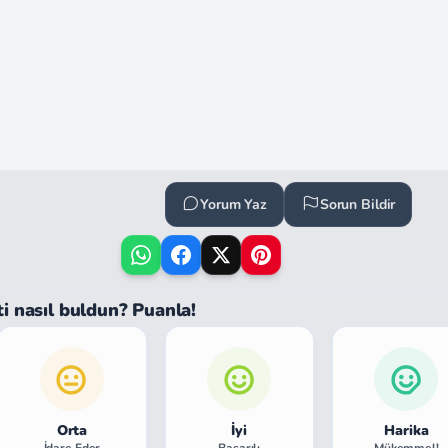
Yorum Yaz
Sorun Bildir
ti nasıl buldun? Puanla!
Orta
İyi
Harika