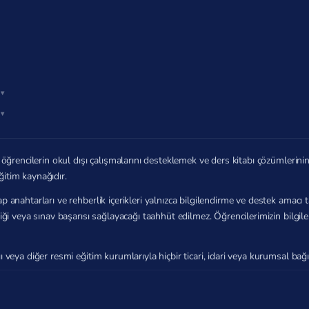
öğrencilerin okul dışı çalışmalarını desteklemek ve ders kitabı çözümlerin
ğitim kaynağıdır.
p anahtarları ve rehberlik içerikleri yalnızca bilgilendirme ve destek amac
zliği veya sınav başarısı sağlayacağı taahhüt edilmez. Öğrencilerimizin bilg
ı veya diğer resmi eğitim kurumlarıyla hiçbir ticari, idari veya kurumsal b