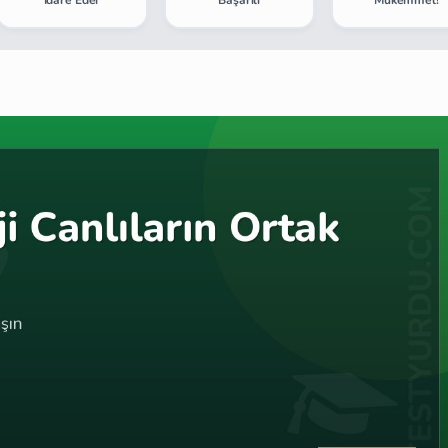
İdare Eder
Başarılı
Mükemmel!