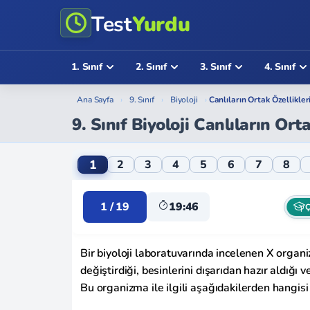
Test
Yurdu
1. Sınıf
2. Sınıf
3. Sınıf
4. Sınıf
Ana Sayfa
›
9. Sınıf
›
Biyoloji
›
Canlıların Ortak Özellikler
9. Sınıf Biyoloji Canlıların Orta
9. Sınıf Biyoloji Canlıların Ortak Özellikle
1
2
3
4
5
6
7
8
1 / 19
19:46
Ç
Bir biyoloji laboratuvarında incelenen X organiz
değiştirdiği, besinlerini dışarıdan hazır aldığı
Bu organizma ile ilgili aşağıdakilerden hangisi