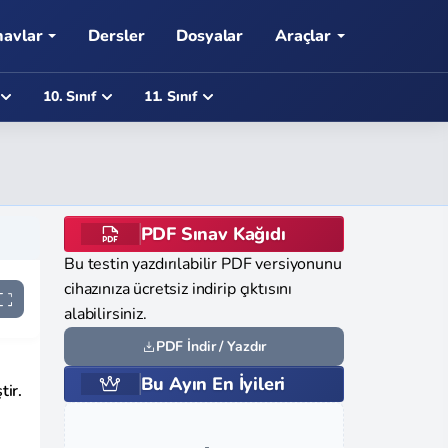
navlar
Dersler
Dosyalar
Araçlar
10. Sınıf
11. Sınıf
PDF Sınav Kağıdı
Bu testin yazdırılabilir PDF versiyonunu
cihazınıza ücretsiz indirip çıktısını
alabilirsiniz.
PDF İndir / Yazdır
Bu Ayın En İyileri
tir.