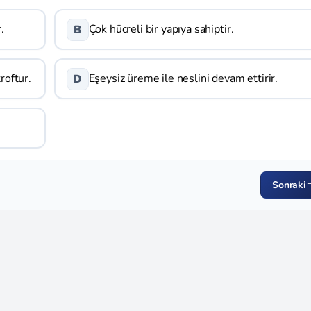
.
Çok hücreli bir yapıya sahiptir.
B
roftur.
Eşeysiz üreme ile neslini devam ettirir.
D
Sonraki