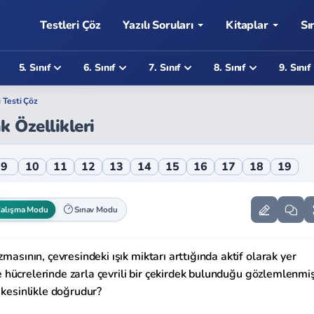
Testleri Çöz
Yazılı Soruları
Kitaplar
Sı
5. Sınıf
6. Sınıf
7. Sınıf
8. Sınıf
9. Sınıf
i Testi Çöz
k Özellikleri
ri Online Testi
9
10
11
12
13
14
15
16
17
18
19
alışma Modu
Sınav Modu
masının, çevresindeki ışık miktarı arttığında aktif olarak yer
 ve hücrelerinde zarla çevrili bir çekirdek bulunduğu gözlemlenmiş
 kesinlikle doğrudur?