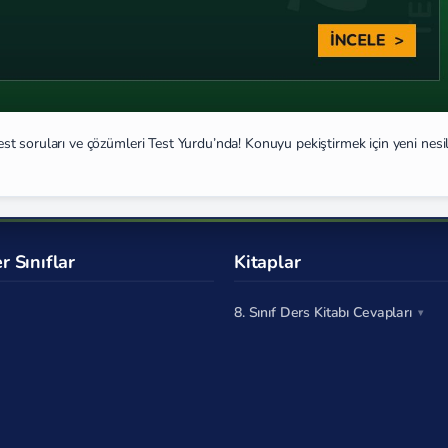
 test soruları ve çözümleri Test Yurdu’nda! Konuyu pekiştirmek için yeni nesi
r Sınıflar
Kitaplar
8. Sınıf Ders Kitabı Cevapları