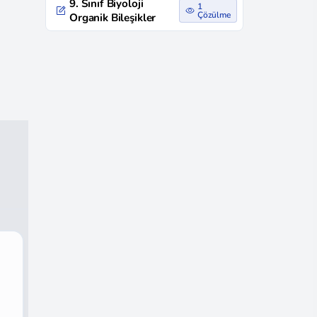
9. Sınıf Biyoloji
1
Çözülme
Organik Bileşikler