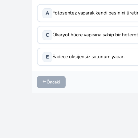
Fotosentez yaparak kendi besinini üretir
A
Ökaryot hücre yapısına sahip bir heterot
C
Sadece oksijensiz solunum yapar.
E
Önceki