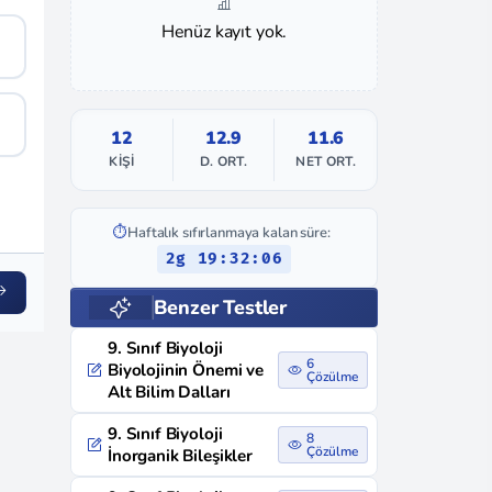
Henüz kayıt yok.
12
12.9
11.6
KIŞI
D. ORT.
NET ORT.
⏱️
Haftalık sıfırlanmaya kalan süre:
2g 19:32:05
Benzer Testler
9. Sınıf Biyoloji
6
Biyolojinin Önemi ve
Çözülme
Alt Bilim Dalları
9. Sınıf Biyoloji
8
Çözülme
İnorganik Bileşikler