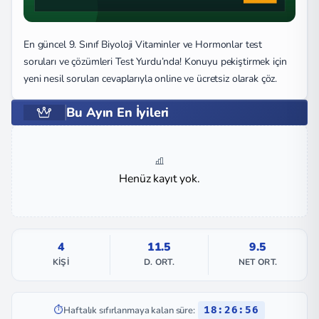
En güncel 9. Sınıf Biyoloji Vitaminler ve Hormonlar test
soruları ve çözümleri Test Yurdu’nda! Konuyu pekiştirmek için
yeni nesil soruları cevaplarıyla online ve ücretsiz olarak çöz.
Bu Ayın En İyileri
Henüz kayıt yok.
4
11.5
9.5
KIŞI
D. ORT.
NET ORT.
⏱️
Haftalık sıfırlanmaya kalan süre:
18:26:55