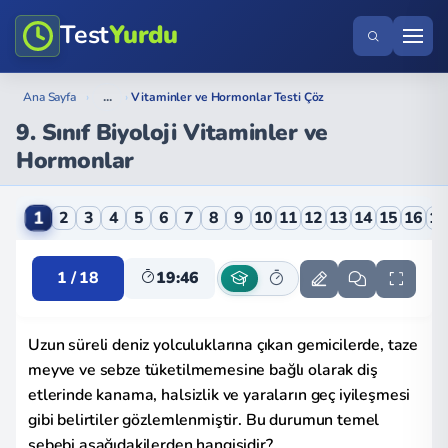
Test
Yurdu
...
Ana Sayfa
›
›
Vitaminler ve Hormonlar Testi Çöz
9. Sınıf Biyoloji Vitaminler ve
Hormonlar
9. Sınıf Biyoloji Vitaminler ve Hormonlar Online Test
1
2
3
4
5
6
7
8
9
10
11
12
13
14
15
16
1
1 / 18
19:45
Uzun süreli deniz yolculuklarına çıkan gemicilerde, taze
meyve ve sebze tüketilmemesine bağlı olarak diş
etlerinde kanama, halsizlik ve yaraların geç iyileşmesi
gibi belirtiler gözlemlenmiştir. Bu durumun temel
sebebi aşağıdakilerden hangisidir?