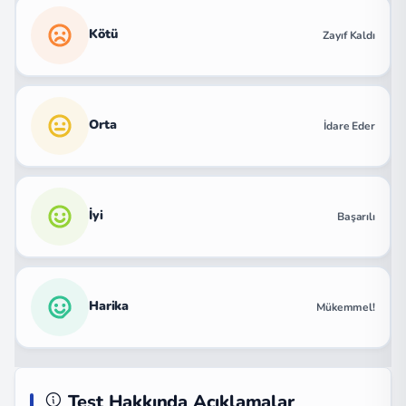
Kötü
Zayıf Kaldı
Orta
İdare Eder
İyi
Başarılı
Harika
Mükemmel!
Test Hakkında Açıklamalar