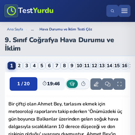
Test
Yurdu
...
Ana Sayfa
›
›
Hava Durumu ve İklim Testi Çöz
9. Sınıf Coğrafya Hava Durumu ve
İklim
9. Sınıf Coğrafya Hava Durumu ve İklim Online Testi
1
2
3
4
5
6
7
8
9
10
11
12
13
14
15
16
1
1 / 20
19:46
Bir çiftçi olan Ahmet Bey, tarlasını ekmek için
meteoroloji raporlarını takip ederken 'Önümüzdeki üç
gün boyunca Balkanlar üzerinden gelen soğuk hava
dalgasıyla sıcaklıkların 10 derece düşeceği ve don
riskinin olduğu' uyarısını duymuştur. Ahmet Bey'in