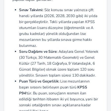
Sınav Takvimi:
Söz konusu sınav yalnızca çift
haneli yıllarda (2026, 2028, 2030 gibi) iki yılda
bir gerçekleştirilir. Tekli yıllarda yapılan KPSS
oturumları lisans düzeyine (öğretmenlik ve A
grubu kadrolar) yönelik olduğundan lise
mezunlarının bu yıllarda sınava girme hakkı
bulunmaz.
Soru Dağılımı ve Süre:
Adaylara Genel Yetenek
(30 Türkçe, 30 Matematik-Geometri) ve Genel
Kültür (27 Tarih, 18 Coğrafya, 9 Vatandaşlık, 6
Güncel Bilgiler) olmak üzere toplam 120 soru
yöneltilir. Sınavın toplam süresi 130 dakikadır.
Puan Türü ve Geçerlilik:
Lise mezunlarının
başarı sırasını belirleyen puan türü
KPSS
P94
‘tür. Bu puan, sonuçların resmen ilan
edildiği tarihten itibaren iki yıl boyunca, yani bir
sonraki ortaöğretim sınavı açıklanana kadar
geçerliliğini korur.