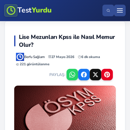
Test
Yurdu
Lise Mezunları Kpss ile Nasıl Memur
Olur?
Berfu Sağlam
27 Mayıs 2026
6 dk okuma
221 görüntülenme
PAYLAŞ: