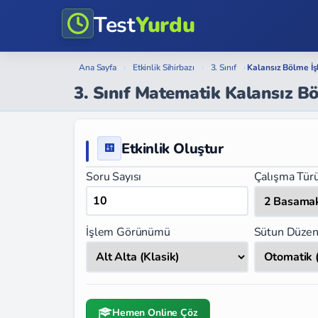
Test
Yurdu
Ana Sayfa
›
Etkinlik Sihirbazı
›
3. Sınıf
›
Kalansız Bölme İş
3. Sınıf Matematik Kalansız B
Etkinlik Oluştur
Soru Sayısı
Çalışma Tür
İşlem Görünümü
Sütun Düzen
Hemen Online Çöz