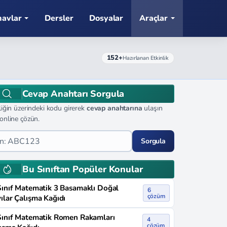
navlar
Dersler
Dosyalar
Araçlar
152+
Hazırlanan Etkinlik
Cevap Anahtarı Sorgula
liğin üzerindeki kodu girerek
cevap anahtarına
ulaşın
online çözün.
Sorgula
Bu Sınıftan Popüler Konular
Sınıf Matematik 3 Basamaklı Doğal
6
çözüm
ılar Çalışma Kağıdı
Sınıf Matematik Romen Rakamları
4
çözüm