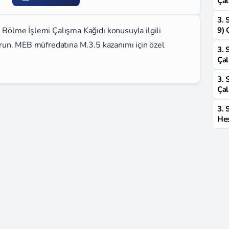
Çal
3. 
z Bölme İşlemi Çalışma Kağıdı konusuyla ilgili
9) 
şturun. MEB müfredatına M.3.5 kazanımı için özel
3. 
Çal
3. 
Çal
3. 
Hes