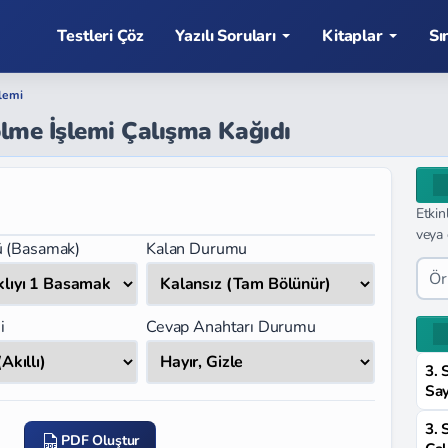
Testleri Çöz
Yazılı Soruları
Kitaplar
Sı
lemi
ölme İşlemi Çalışma Kağıdı
Etkin
veya 
ü (Basamak)
Kalan Durumu
i
Cevap Anahtarı Durumu
3. 
Say
3. 
PDF Oluştur