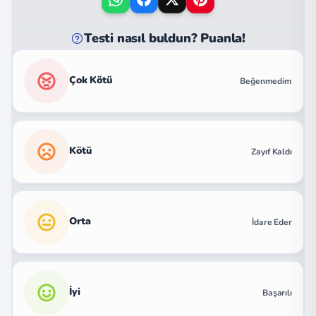
Testi nasıl buldun? Puanla!
Çok Kötü
Beğenmedim
Kötü
Zayıf Kaldı
Orta
İdare Eder
İyi
Başarılı