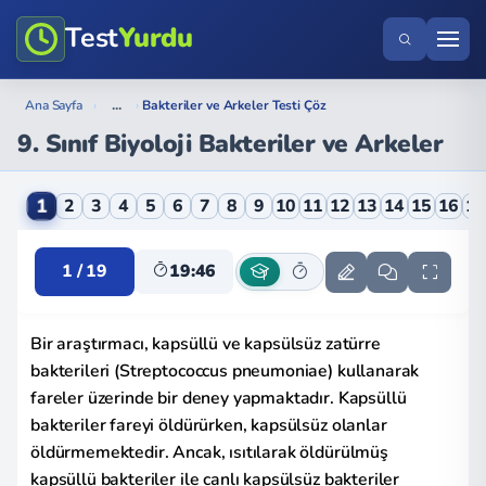
Test
Yurdu
...
Ana Sayfa
›
›
Bakteriler ve Arkeler Testi Çöz
9. Sınıf Biyoloji Bakteriler ve Arkeler
9. Sınıf Biyoloji Bakteriler ve Arkeler Online Testi
1
2
3
4
5
6
7
8
9
10
11
12
13
14
15
16
1
1 / 19
19:45
Bir araştırmacı, kapsüllü ve kapsülsüz zatürre
bakterileri (Streptococcus pneumoniae) kullanarak
fareler üzerinde bir deney yapmaktadır. Kapsüllü
bakteriler fareyi öldürürken, kapsülsüz olanlar
öldürmemektedir. Ancak, ısıtılarak öldürülmüş
kapsüllü bakteriler ile canlı kapsülsüz bakteriler