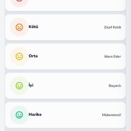
Kötü
Zayıf Kaldı
Orta
İdare Eder
İyi
Başarılı
Harika
Mükemmel!