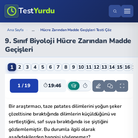
Test
Yurdu
...
Ana Sayfa
›
›
Hücre Zarından Madde Geçişleri Testi Çöz
9. Sınıf Biyoloji Hücre Zarından Madde
Geçişleri
9. Sınıf Biyoloji Hücre Zarından Madde Geçişleri Onli
1
2
3
4
5
6
7
8
9
10
11
12
13
14
15
16
1
1 / 19
19:45
Bir araştırmacı, taze patates dilimlerini yoğun şeker
çözeltisine bıraktığında dilimlerin küçüldüğünü ve
sertleştiğini, saf suya bıraktığında ise şiştiğini
gözlemlemiştir. Bu durumla ilgili olarak
aşağıdakilerden hangisi söylenemez?