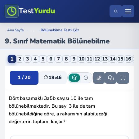
Test
Yurdu
...
Ana Sayfa
›
›
Bölünebilme Testi Çöz
9. Sınıf Matematik Bölünebilme
9. Sınıf Matematik Bölünebilme Online Testi
1
2
3
4
5
6
7
8
9
10
11
12
13
14
15
16
1
1 / 20
19:46
Dört basamaklı 3a5b sayısı 10 ile tam
bölünebilmektedir. Bu sayı 3 ile de tam
bölünebildiğine göre, a rakamının alabileceği
değerlerin toplamı kaçtır?