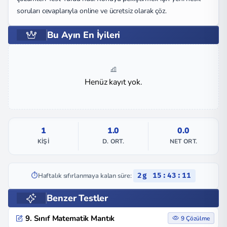
soruları cevaplarıyla online ve ücretsiz olarak çöz.
Bu Ayın En İyileri
Henüz kayıt yok.
1
1.0
0.0
KIŞI
D. ORT.
NET ORT.
⏱️
Haftalık sıfırlanmaya kalan süre:
2g 15:43:11
Benzer Testler
9. Sınıf Matematik Mantık
9 Çözülme