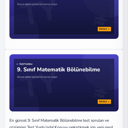
En güncel 9. Sınıf Matematik Bölünebilme test soruları ve
çözümleri Test Yurdu’nda! Konuyu pekiştirmek için yeni nesil