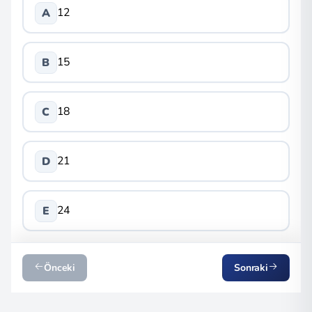
12
A
15
B
18
C
21
D
24
E
Önceki
Sonraki