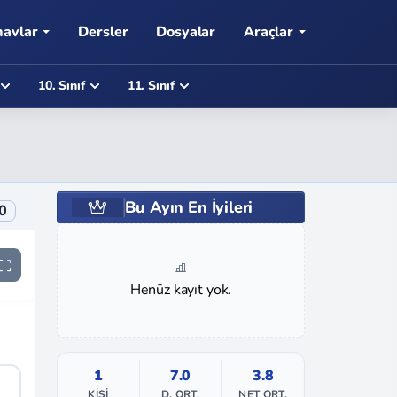
navlar
Dersler
Dosyalar
Araçlar
10. Sınıf
11. Sınıf
Bu Ayın En İyileri
0
Henüz kayıt yok.
1
7.0
3.8
KIŞI
D. ORT.
NET ORT.