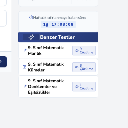
⏱️
Haftalık sıfırlanmaya kalan süre:
1g 17:08:07
Benzer Testler
9. Sınıf Matematik
9
Çözülme
Mantık
9. Sınıf Matematik
8
Çözülme
Kümeler
9. Sınıf Matematik
1
Denklemler ve
Çözülme
Eşitsizlikler