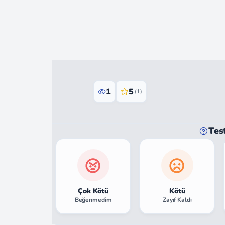
1
5
(1)
Tes
Çok Kötü
Kötü
Beğenmedim
Zayıf Kaldı