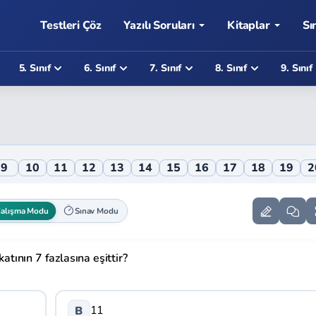
Testleri Çöz
Yazılı Soruları
Kitaplar
Sı
5. Sınıf
6. Sınıf
7. Sınıf
8. Sınıf
9. Sınıf
i
9
10
11
12
13
14
15
16
17
18
19
2
alışma Modu
Sınav Modu
katının 7 fazlasına eşittir?
11
B