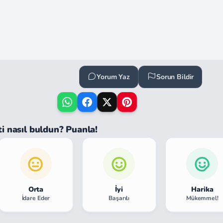
Yorum Yaz
Sorun Bildir
ti nasıl buldun? Puanla!
Orta
İyi
Harika
İdare Eder
Başarılı
Mükemmel!