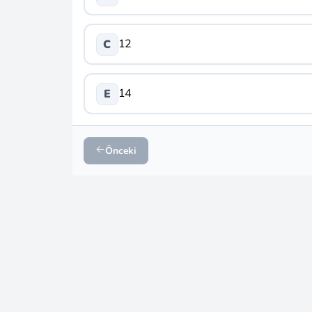
12
C
14
E
Önceki