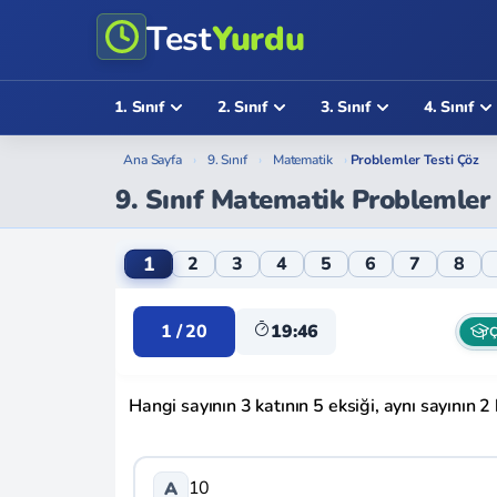
Test
Yurdu
1. Sınıf
2. Sınıf
3. Sınıf
4. Sınıf
Ana Sayfa
›
9. Sınıf
›
Matematik
›
Problemler Testi Çöz
9. Sınıf Matematik Problemler
9. Sınıf Matematik Problemler Online Test
1
2
3
4
5
6
7
8
1 / 20
19:46
Ç
Hangi sayının 3 katının 5 eksiği, aynı sayının 2 
10
A