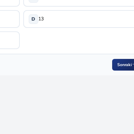
13
D
Sonraki