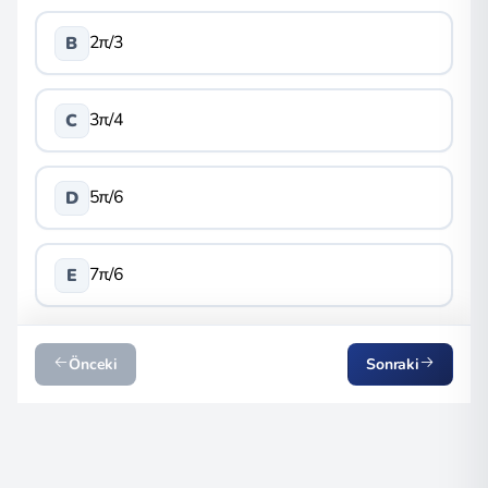
2π/3
B
3π/4
C
5π/6
D
7π/6
E
Önceki
Sonraki