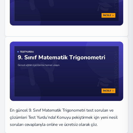
En güncel 9. Sınıf Matematik Trigonometri test soruları ve
çözümleri Test Yurdu’nda! Konuyu pekiştirmek için yeni nesil
soruları cevaplarıyla online ve ücretsiz olarak çöz.