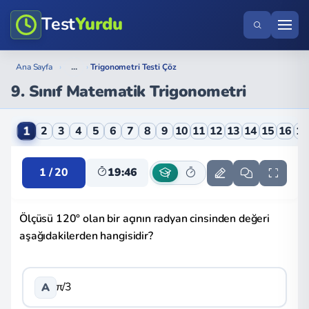
Test
Yurdu
...
Ana Sayfa
›
›
Trigonometri Testi Çöz
9. Sınıf Matematik Trigonometri
9. Sınıf Matematik Trigonometri Online Testi
1
2
3
4
5
6
7
8
9
10
11
12
13
14
15
16
1
1 / 20
19:46
Ölçüsü 120° olan bir açının radyan cinsinden değeri
aşağıdakilerden hangisidir?
π/3
A