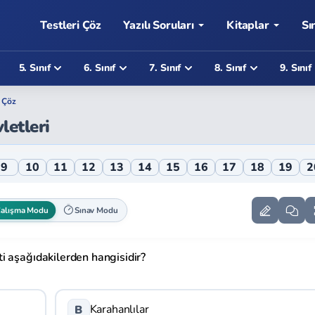
Testleri Çöz
Yazılı Soruları
Kitaplar
Sı
5. Sınıf
6. Sınıf
7. Sınıf
8. Sınıf
9. Sınıf
i Çöz
letleri
ine Testi
9
10
11
12
13
14
15
16
17
18
19
2
alışma Modu
Sınav Modu
i aşağıdakilerden hangisidir?
Karahanlılar
B