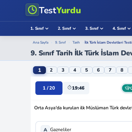
Test
Yurdu
1. Sınıf
2. Sınıf
3. Sınıf
4. Sınıf
Ana Sayfa
›
9. Sınıf
›
Tarih
›
İlk Türk İslam Devletleri Test
9. Sınıf Tarih İlk Türk İslam Dev
9. Sınıf Tarih İlk Türk İslam Devletleri Onl
1
2
3
4
5
6
7
8
1 / 20
19:46
Ç
Orta Asya'da kurulan ilk Müslüman Türk devlet
Gazneliler
A