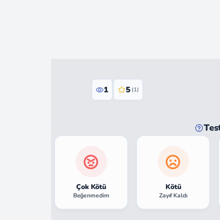
1
5
(1)
Tes
Çok Kötü
Kötü
Beğenmedim
Zayıf Kaldı