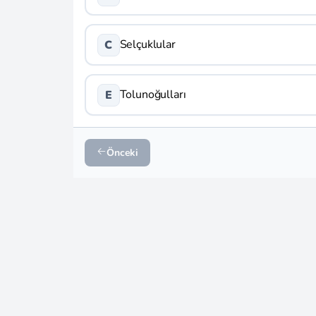
Selçuklular
C
Tolunoğulları
E
Önceki