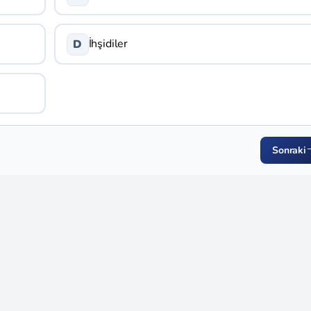
İhşidiler
D
Sonraki