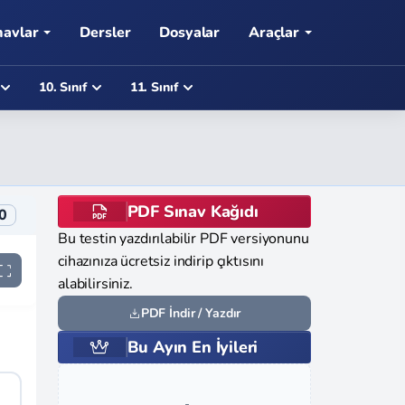
navlar
Dersler
Dosyalar
Araçlar
10. Sınıf
11. Sınıf
PDF Sınav Kağıdı
0
Bu testin yazdırılabilir PDF versiyonunu
cihazınıza ücretsiz indirip çıktısını
alabilirsiniz.
PDF İndir / Yazdır
Bu Ayın En İyileri