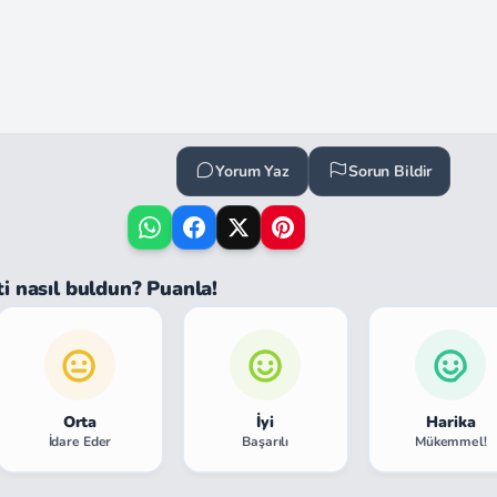
Yorum Yaz
Sorun Bildir
ti nasıl buldun? Puanla!
Orta
İyi
Harika
İdare Eder
Başarılı
Mükemmel!