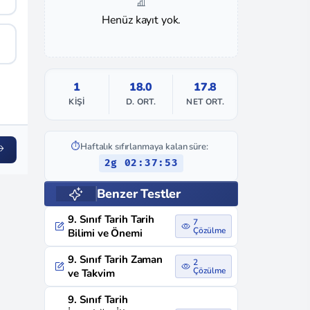
Henüz kayıt yok.
1
18.0
17.8
KIŞI
D. ORT.
NET ORT.
⏱️
Haftalık sıfırlanmaya kalan süre:
2g 02:37:52
Benzer Testler
9. Sınıf Tarih Tarih
7
Çözülme
Bilimi ve Önemi
9. Sınıf Tarih Zaman
2
Çözülme
ve Takvim
9. Sınıf Tarih