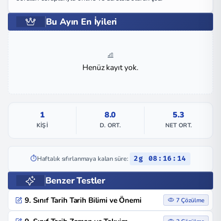
Bu Ayın En İyileri
Henüz kayıt yok.
1
8.0
5.3
KIŞI
D. ORT.
NET ORT.
⏱️
Haftalık sıfırlanmaya kalan süre:
2g 08:16:14
Benzer Testler
9. Sınıf Tarih Tarih Bilimi ve Önemi
7 Çözülme