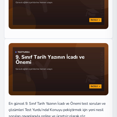
En güncel 9. Sınıf Tarih Yazının İcadı ve Önemi test soruları ve
çözümleri Test Yurdu’nda! Konuyu pekiştirmek için yeni nesil
soruları cevaplarıyla online ve ücretsiz olarak çöz.