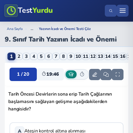
Test
Yurdu
...
Ana Sayfa
›
›
Yazının İcadı ve Önemi Testi Çöz
9. Sınıf Tarih Yazının İcadı ve Önemi
9. Sınıf Tarih Yazının İcadı ve Önemi Online Testi
1
2
3
4
5
6
7
8
9
10
11
12
13
14
15
16
1
1 / 20
19:46
Tarih Öncesi Devirlerin sona erip Tarih Çağlarının
başlamasını sağlayan gelişme aşağıdakilerden
hangisidir?
Ateşin kontrol altına alınması
A