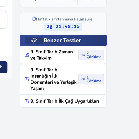
⏱️
Haftalık sıfırlanmaya kalan süre:
2g 21:48:14
Benzer Testler
9. Sınıf Tarih Zaman
2
Çözülme
ve Takvim
9. Sınıf Tarih
İnsanlığın İlk
1
Çözülme
Dönemleri ve Yerleşik
Yaşam
9. Sınıf Tarih İlk Çağ Uygarlıkları