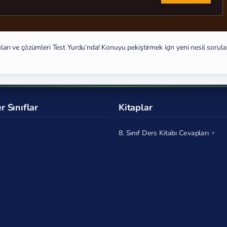
uları ve çözümleri Test Yurdu’nda! Konuyu pekiştirmek için yeni nesil sorula
r Sınıflar
Kitaplar
8. Sınıf Ders Kitabı Cevapları