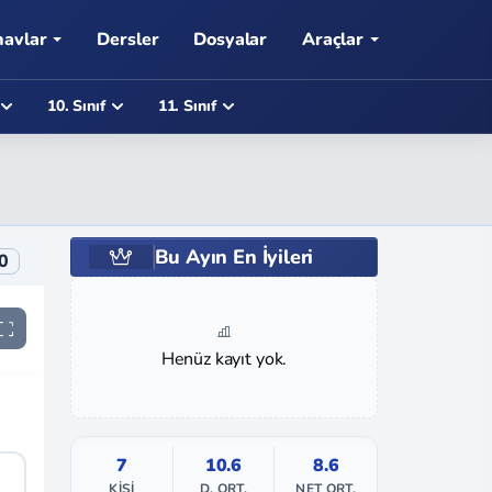
navlar
Dersler
Dosyalar
Araçlar
10. Sınıf
11. Sınıf
Bu Ayın En İyileri
0
Henüz kayıt yok.
7
10.6
8.6
KIŞI
D. ORT.
NET ORT.