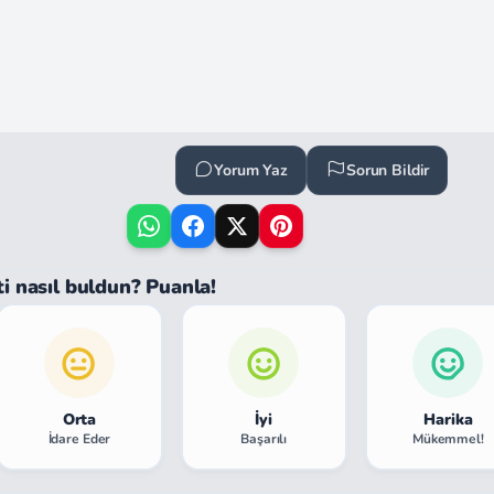
Yorum Yaz
Sorun Bildir
ti nasıl buldun? Puanla!
Orta
İyi
Harika
İdare Eder
Başarılı
Mükemmel!