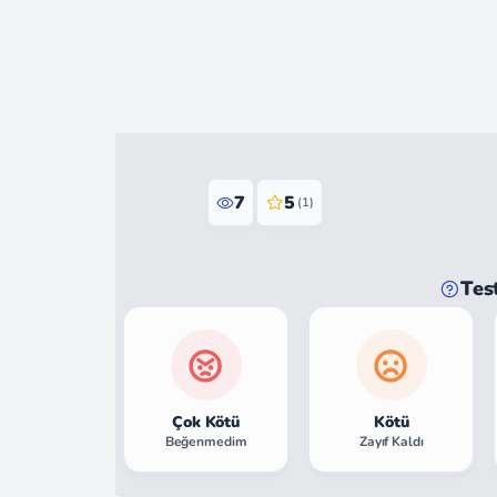
7
5
(1)
Tes
Çok Kötü
Kötü
Beğenmedim
Zayıf Kaldı