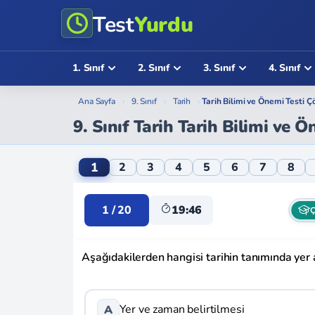
Test
Yurdu
1. Sınıf
2. Sınıf
3. Sınıf
4. Sınıf
Ana Sayfa
›
9. Sınıf
›
Tarih
›
Tarih Bilimi ve Önemi Testi Ç
9. Sınıf Tarih Tarih Bilimi ve 
9. Sınıf Tarih Tarih Bilimi ve Önemi Online
1
2
3
4
5
6
7
8
1 / 20
19:46
Ç
Aşağıdakilerden hangisi tarihin tanımında yer 
Yer ve zaman belirtilmesi
A