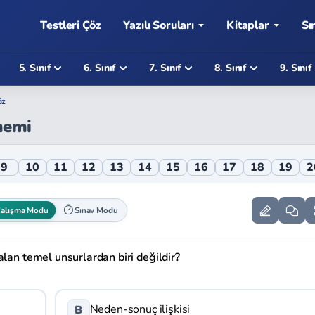
Testleri Çöz
Yazılı Soruları
Kitaplar
Sı
5. Sınıf
6. Sınıf
7. Sınıf
8. Sınıf
9. Sınıf
öz
Önemi
 Testi
9
10
11
12
13
14
15
16
17
18
19
2
alışma Modu
Sınav Modu
alan temel unsurlardan biri değildir?
Neden-sonuç ilişkisi
B