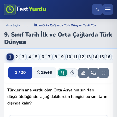
Test
Yurdu
...
Ana Sayfa
›
›
İlk ve Orta Çağlarda Türk Dünyası Testi Çöz
9. Sınıf Tarih İlk ve Orta Çağlarda Türk
Dünyası
9. Sınıf Tarih İlk ve Orta Çağlarda Türk Dünyası Onli
1
2
3
4
5
6
7
8
9
10
11
12
13
14
15
16
1
1 / 20
19:46
Türklerin ana yurdu olan Orta Asya'nın sınırları
düşünüldüğünde, aşağıdakilerden hangisi bu sınırların
dışında kalır?