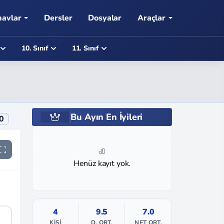
navlar
Dersler
Dosyalar
Araçlar
10. Sınıf
11. Sınıf
Bu Ayın En İyileri
0
Henüz kayıt yok.
4
9.5
7.0
KIŞI
D. ORT.
NET ORT.