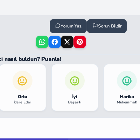
Yorum Yaz
Sorun Bildir
ti nasıl buldun? Puanla!
Orta
İyi
Harika
İdare Eder
Başarılı
Mükemmel!