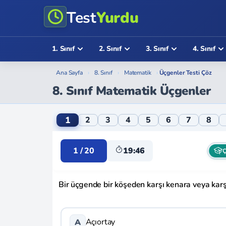
Test
Yurdu
1. Sınıf
2. Sınıf
3. Sınıf
4. Sınıf
Ana Sayfa
›
8. Sınıf
›
Matematik
›
Üçgenler Testi Çöz
8. Sınıf Matematik Üçgenler
8. Sınıf Matematik Üçgenler Online Testi
1
2
3
4
5
6
7
8
1 / 20
19:46
Ç
Bir üçgende bir köşeden karşı kenara veya karşı
Açıortay
A