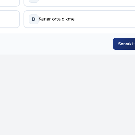
Kenar orta dikme
D
Sonraki