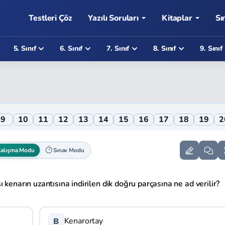
Testleri Çöz
Yazılı Soruları
Kitaplar
Sı
5. Sınıf
6. Sınıf
7. Sınıf
8. Sınıf
9. Sınıf
9
10
11
12
13
14
15
16
17
18
19
2
alışma Modu
Sınav Modu
 kenarın uzantısına indirilen dik doğru parçasına ne ad verilir?
Kenarortay
B