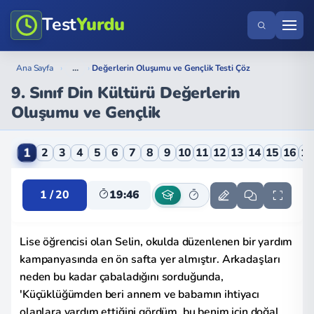
Test
Yurdu
...
Ana Sayfa
›
›
Değerlerin Oluşumu ve Gençlik Testi Çöz
9. Sınıf Din Kültürü Değerlerin
Oluşumu ve Gençlik
9. Sınıf Din Kültürü Değerlerin Oluşumu ve Gençlik O
1
2
3
4
5
6
7
8
9
10
11
12
13
14
15
16
1
1 / 20
19:46
Lise öğrencisi olan Selin, okulda düzenlenen bir yardım
kampanyasında en ön safta yer almıştır. Arkadaşları
neden bu kadar çabaladığını sorduğunda,
'Küçüklüğümden beri annem ve babamın ihtiyacı
olanlara yardım ettiğini gördüm, bu benim için doğal