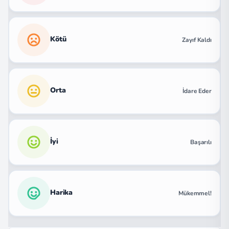
Kötü
Zayıf Kaldı
Orta
İdare Eder
İyi
Başarılı
Harika
Mükemmel!