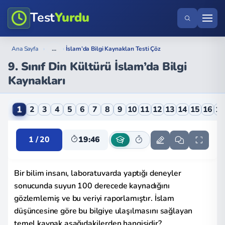
Test
Yurdu
...
Ana Sayfa
›
›
İslam’da Bilgi Kaynakları Testi Çöz
9. Sınıf Din Kültürü İslam’da Bilgi
Kaynakları
9. Sınıf Din Kültürü İslam’da Bilgi Kaynakları Online 
1
2
3
4
5
6
7
8
9
10
11
12
13
14
15
16
1
1 / 20
19:46
Bir bilim insanı, laboratuvarda yaptığı deneyler
sonucunda suyun 100 derecede kaynadığını
gözlemlemiş ve bu veriyi raporlamıştır. İslam
düşüncesine göre bu bilgiye ulaşılmasını sağlayan
temel kaynak aşağıdakilerden hangisidir?