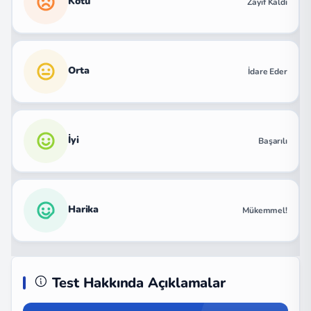
Kötü
Zayıf Kaldı
Orta
İdare Eder
İyi
Başarılı
Harika
Mükemmel!
Test Hakkında Açıklamalar