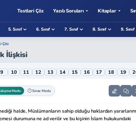
Testleri Çöz
Yazılı Soruları
Kitaplar
Sı
5. Sınıf
6. Sınıf
7. Sınıf
8. Sınıf
9. Sınıf
ti Çöz
 İlişkisi
line Testi
9
10
11
12
13
14
15
16
17
18
19
2
alışma Modu
Sınav Modu
 etmediği halde, Müslümanların sahip olduğu haklardan yararlan
emesi durumuna ne ad verilir ve bu kişinin İslam hukukundaki