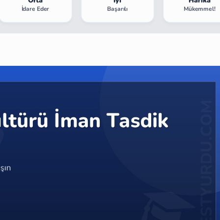
Orta
İyi
Harika
İdare Eder
Başarılı
Mükemmel!