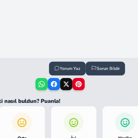
Yorum Yaz
Sorun Bildir
ti nasıl buldun? Puanla!