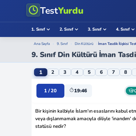
Test
Yurdu
1. Sınıf
2. Sınıf
3. Sınıf
4. Sınıf
Ana Sayfa
›
9. Sınıf
›
Din Kültürü
›
İman Tasdik İlişkisi Tes
9. Sınıf Din Kültürü İman Tasdik
9. Sınıf Din Kültürü İman Tasdik İlişkisi On
1
2
3
4
5
6
7
8
1 / 20
19:46
Ç
Bir kişinin kalbiyle İslam'ın esaslarını kabul
veya dışlanmamak amacıyla diliyle 'inandım' d
statüsü nedir?