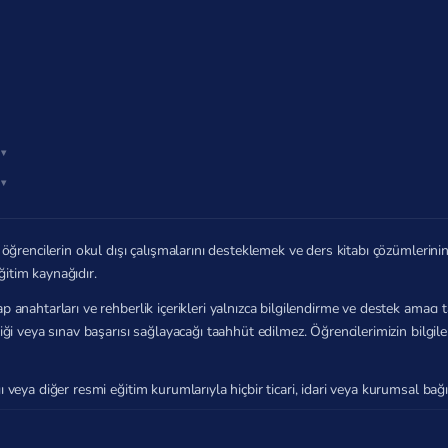
öğrencilerin okul dışı çalışmalarını desteklemek ve ders kitabı çözümlerin
ğitim kaynağıdır.
p anahtarları ve rehberlik içerikleri yalnızca bilgilendirme ve destek amac
zliği veya sınav başarısı sağlayacağı taahhüt edilmez. Öğrencilerimizin bilg
ı veya diğer resmi eğitim kurumlarıyla hiçbir ticari, idari veya kurumsal b