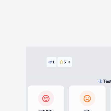
1
5
(1)
Tes