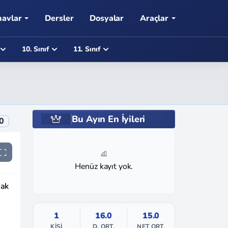
navlar
Dersler
Dosyalar
Araçlar
10. Sınıf
11. Sınıf
Bu Ayın En İyileri
0
Henüz kayıt yok.
mak
1
16.0
15.0
KIŞI
D. ORT.
NET ORT.