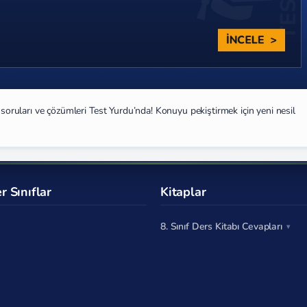
t soruları ve çözümleri Test Yurdu’nda! Konuyu pekiştirmek için yeni nesil
r Sınıflar
Kitaplar
8. Sınıf Ders Kitabı Cevapları