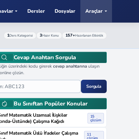
navlar
Dersler
Dosyalar
Araçlar
1
3
157+
Ders Kategorisi
Hazır Konu
Hazırlanan Etkinlik
Cevap Anahtarı Sorgula
liğin üzerindeki kodu girerek
cevap anahtarına
ulaşın
online çözün.
Sorgula
Bu Sınıftan Popüler Konular
Sınıf Matematik Uzamsal İlişkiler
15
çözüm
tında-Üstünde) Çalışma Kağıdı
Sınıf Matematik Üslü İfadeler Çalışma
11
çözüm