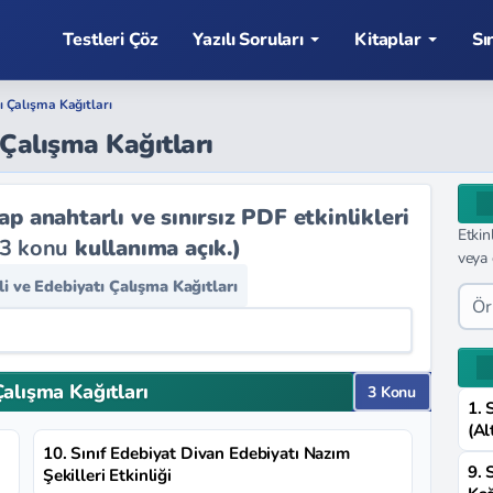
Testleri Çöz
Yazılı Soruları
Kitaplar
Sı
tı Çalışma Kağıtları
ı Çalışma Kağıtları
 anahtarlı ve sınırsız PDF etkinlikleri
Etkin
3 konu
kullanıma açık.)
veya 
ili ve Edebiyatı Çalışma Kağıtları
Çalışma Kağıtları
3 Konu
1. 
(Al
10. Sınıf Edebiyat Divan Edebiyatı Nazım
9. 
Şekilleri Etkinliği