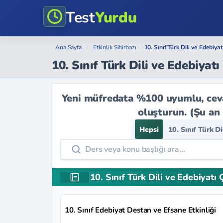
Test
Yurdu
Ana Sayfa
›
Etkinlik Sihirbazı
›
10. Sınıf Türk Dili ve Edebiya
10. Sınıf Türk Dili ve Edebiyat
Yeni müfredata %100 uyumlu, cevap
oluşturun. (Şu an
Hepsi
10. Sınıf Türk D
10. Sınıf Türk Dili ve Edebiyatı 
10. Sınıf Edebiyat Destan ve Efsane Etkinliği