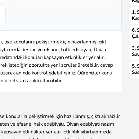
Kağ
1. 
Kad
6. 
Çal
ı, lise konularını pekiştirmek için hazırlanmış, çıktı
3. 
. Sayfamızda destan ve efsane, halk edebiyatı, Divan
Say
edatındaki konuları kapsayan etkinlikler yer alır.
rek istediğiniz zorlukta yeni sorular üretebilir, cevap
5. 
Sad
 çözerek anında kontrol edebilirsiniz. Öğrenciler konu
n ücretsiz olarak kullanabilir.
ise konularını pekiştirmek için hazırlanmış, çıktı alınabilir
estan ve efsane, halk edebiyatı, Divan edebiyatı nazım
kapsayan etkinlikler yer alır. Etkinlik sihirbazımızda