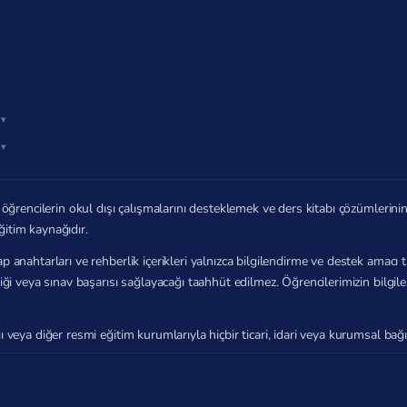
öğrencilerin okul dışı çalışmalarını desteklemek ve ders kitabı çözümlerin
ğitim kaynağıdır.
p anahtarları ve rehberlik içerikleri yalnızca bilgilendirme ve destek amac
zliği veya sınav başarısı sağlayacağı taahhüt edilmez. Öğrencilerimizin bilg
ı veya diğer resmi eğitim kurumlarıyla hiçbir ticari, idari veya kurumsal b