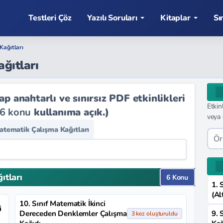
Testleri Çöz
Yazılı Soruları
Kitaplar
Sı
Kağıtları
ğıtları
 anahtarlı ve sınırsız PDF etkinlikleri
Etkin
6 konu
kullanıma açık.)
veya 
Matematik Çalışma Kağıtları
ıtları
6 Konu
1. 
(Al
10. Sınıf Matematik İkinci
i
Dereceden Denklemler Çalışma
9. 
3 kez oluşturuldu