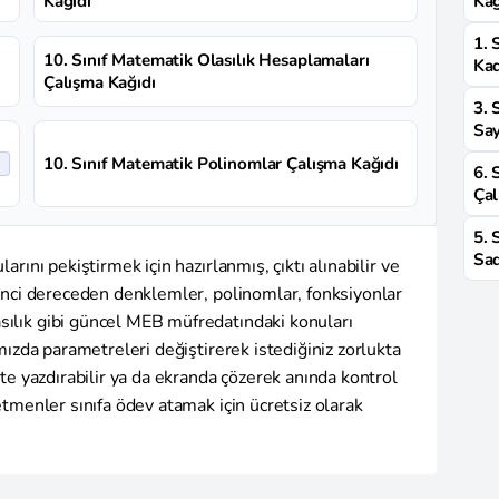
Kağıdı
Kağ
1. 
10. Sınıf Matematik Olasılık Hesaplamaları
Kad
Çalışma Kağıdı
3. 
Say
10. Sınıf Matematik Polinomlar Çalışma Kağıdı
6. 
Çal
5. 
Sad
arını pekiştirmek için hazırlanmış, çıktı alınabilir ve
ikinci dereceden denklemler, polinomlar, fonksiyonlar
sılık gibi güncel MEB müfredatındaki konuları
ımızda parametreleri değiştirerek istediğiniz zorlukta
ikte yazdırabilir ya da ekranda çözerek anında kontrol
retmenler sınıfa ödev atamak için ücretsiz olarak