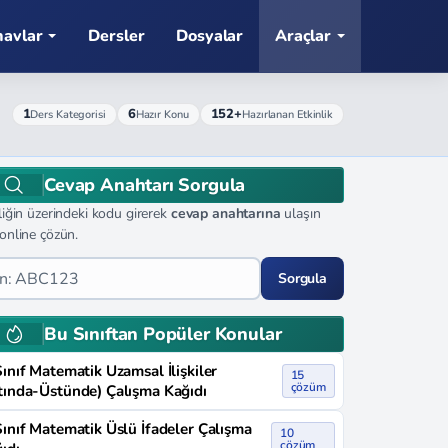
navlar
Dersler
Dosyalar
Araçlar
1
6
152+
Ders Kategorisi
Hazır Konu
Hazırlanan Etkinlik
Cevap Anahtarı Sorgula
liğin üzerindeki kodu girerek
cevap anahtarına
ulaşın
online çözün.
Sorgula
Bu Sınıftan Popüler Konular
Sınıf Matematik Uzamsal İlişkiler
15
çözüm
tında-Üstünde) Çalışma Kağıdı
Sınıf Matematik Üslü İfadeler Çalışma
10
çözüm